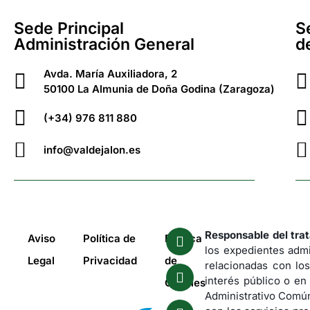
Sede Principal
S
Administración General
d
Avda. María Auxiliadora, 2
50100 La Almunia de Doña Godina (Zaragoza)
(+34) 976 811 880
info@valdejalon.es
Responsable del tra
Aviso
Política de
Política
los expedientes admi
Legal
Privacidad
de
relacionadas con los
interés público o en
Cookies
Administrativo Común