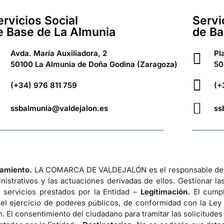
ervicios Social
Servi
e Base de La Almunia
de Ba
Avda. María Auxiliadora, 2
Pl
50100 La Almunia de Doña Godina (Zaragoza)
50
(+34) 976 811 759
(+
ssbalmunia@valdejalon.es
ss
tamiento.
LA COMARCA DE VALDEJALÓN es el responsable del 
nistrativos y las actuaciones derivadas de ellos. Gestionar la
 servicios prestados por la Entidad –
Legitimación.
El cumpl
 el ejercicio de poderes públicos, de conformidad con la Ley
. El consentimiento del ciudadano para tramitar las solicitude