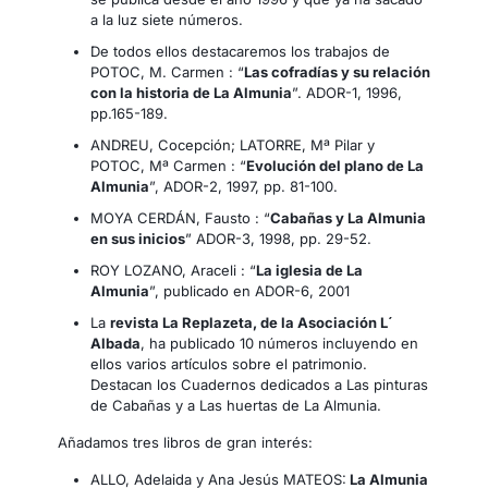
a la luz siete números.
De todos ellos destacaremos los trabajos de
POTOC, M. Carmen : “
Las cofradías y su relación
con la historia de La Almunia
”. ADOR-1, 1996,
pp.165-189.
ANDREU, Cocepción; LATORRE, Mª Pilar y
POTOC, Mª Carmen : “
Evolución del plano de La
Almunia
”, ADOR-2, 1997, pp. 81-100.
MOYA CERDÁN, Fausto : “
Cabañas y La Almunia
en sus inicios
” ADOR-3, 1998, pp. 29-52.
ROY LOZANO, Araceli : “
La iglesia de La
Almunia
”, publicado en ADOR-6, 2001
La
revista La Replazeta, de la Asociación L´
Albada
, ha publicado 10 números incluyendo en
ellos varios artículos sobre el patrimonio.
Destacan los Cuadernos dedicados a Las pinturas
de Cabañas y a Las huertas de La Almunia.
Añadamos tres libros de gran interés:
ALLO, Adelaida y Ana Jesús MATEOS:
La Almunia