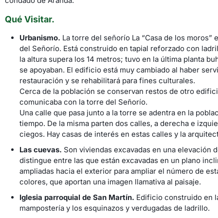
condado de Aranda.
Qué Visitar.
Urbanismo.
La torre del señorío La “Casa de los moros” es
del Señorío. Está construido en tapial reforzado con ladri
la altura supera los 14 metros; tuvo en la última planta 
se apoyaban. El edificio está muy cambiado al haber serv
restauración y se rehabilitará para fines culturales.
Cerca de la población se conservan restos de otro edifi
comunicaba con la torre del Señorío.
Una calle que pasa junto a la torre se adentra en la pobl
tiempo. De la misma parten dos calles, a derecha e izquie
ciegos. Hay casas de interés en estas calles y la arquitect
Las cuevas.
Son viviendas excavadas en una elevación de
distingue entre las que están excavadas en un plano incli
ampliadas hacia el exterior para ampliar el número de es
colores, que aportan una imagen llamativa al paisaje.
Iglesia parroquial de San Martín.
Edificio construido en l
mampostería y los esquinazos y verdugadas de ladrillo.