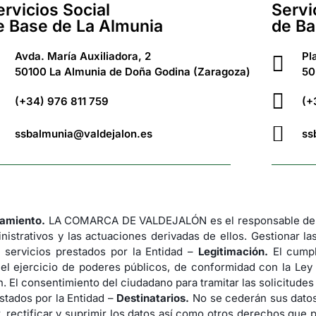
ervicios Social
Servi
e Base de La Almunia
de Ba
Avda. María Auxiliadora, 2
Pl
50100 La Almunia de Doña Godina (Zaragoza)
50
(+34) 976 811 759
(+
ssbalmunia@valdejalon.es
ss
tamiento.
LA COMARCA DE VALDEJALÓN es el responsable del 
nistrativos y las actuaciones derivadas de ellos. Gestionar la
 servicios prestados por la Entidad –
Legitimación.
El cumpl
 el ejercicio de poderes públicos, de conformidad con la Ley
. El consentimiento del ciudadano para tramitar las solicitude
stados por la Entidad –
Destinatarios.
No se cederán sus datos 
 rectificar y suprimir los datos así como otros derechos que p