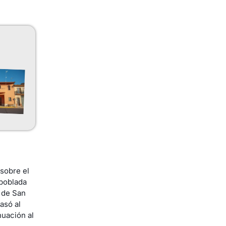
 sobre el
 poblada
n de San
asó al
uación al