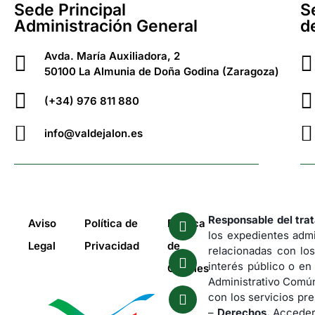
Sede Principal
S
Administración General
d
Avda. María Auxiliadora, 2
50100 La Almunia de Doña Godina (Zaragoza)
(+34) 976 811 880
info@valdejalon.es
Responsable del tra
Aviso
Política de
Política
los expedientes admi
Legal
Privacidad
de
relacionadas con los
interés público o en
Cookies
Administrativo Común
con los servicios pre
–
Derechos.
Acceder,