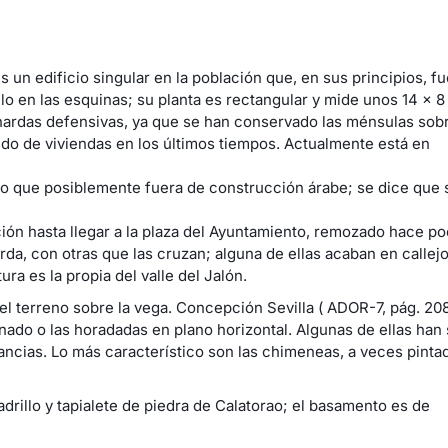
 un edificio singular en la población que, en sus principios, fue
llo en las esquinas; su planta es rectangular y mide unos 14 x 8
buhardas defensivas, ya que se han conservado las ménsulas sob
ido de viviendas en los últimos tiempos. Actualmente está en
cio que posiblemente fuera de construcción árabe; se dice que 
ación hasta llegar a la plaza del Ayuntamiento, remozado hace p
rda, con otras que las cruzan; alguna de ellas acaban en callej
ura es la propia del valle del Jalón.
l terreno sobre la vega. Concepción Sevilla ( ADOR-7, pág. 20
nado o las horadadas en plano horizontal. Algunas de ellas han 
tancias. Lo más característico son las chimeneas, a veces pinta
adrillo y tapialete de piedra de Calatorao; el basamento es de