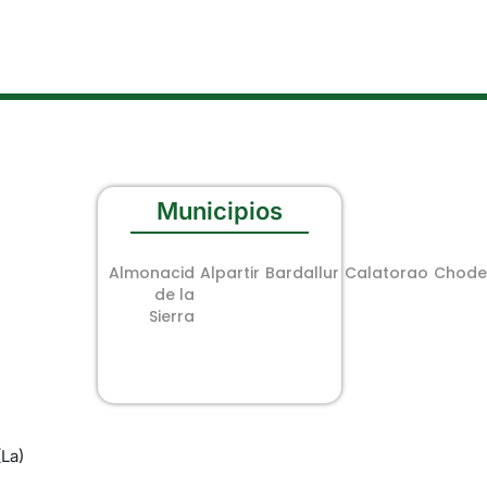
Municipios
Almonacid
Alpartir
Bardallur
Calatorao
Chode
de la
Sierra
La)