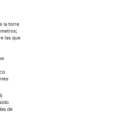
 la torre
 metros;
re las que
se
oco
ones
8)
sido
das de