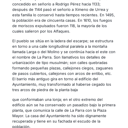
concedido en señorío a Rodrigo Pérez hacia 1133;
después de 1144 pasó el señorío a Ximeno de Urrea y
esta familia lo conservó hasta tiempos recientes. En 1495,
la población era de cincuenta casas. En 1610, los fuegos
de moriscos expulsados fueron 118, la mayoría de los
cuales salieron por los Alfaques.
El pueblo se sitúa en la ladera del escarpe; se estructura
en torno a una calle longitudinal paralela a la montaña
llamada Larga o del Molino y se continúa hacia el este con
el nombre de La Parra. Son llamativos los detalles de
urbanización de tipo musulmán; son calles quebradas
formando pequeñas plazas, callejones ciegos, zaguanes
de pasos cubiertos, callejones con arcos de entibo, etc.
El barrio más antiguo gira en torno al edificio del
Ayuntamiento, muy transformado al haberse cegado los
tres arcos de piedra de la planta baja
que conformaban una lonja; en el otro extremo del
edificio aún se ha conservado un pasadizo bajo la primera
planta, que comunica la calle de La Parra con la Plaza
Mayor. La casa del Ayuntamiento ha sido dignamente
recuperada y tiene en su fachada el escudo de la
población.