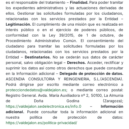
es el responsable del tratamiento –
Finalidad.
Para poder tramitar
los expedientes administrativos y las actuaciones derivadas de
ellos. Gestionar las solicitudes formuladas por los ciudadanos,
relacionadas con los servicios prestados por la Entidad –
Legitimación.
El cumplimiento de una misión que es realizada en
interés público o en el ejercicio de poderes públicos, de
conformidad con la Ley 39/2015, de 1 de octubre, de
Procedimiento Administrativo Común. El consentimiento del
ciudadano para tramitar las solicitudes formuladas por los
ciudadanos, relacionadas con los servicios prestados por la
Entidad –
Destinatarios.
No se cederán sus datos de carácter
personal, salvo obligación legal –
Derechos.
Acceder, rectificar y
suprimir los datos así como otros derechos que puede consultar
en la Información adicional –
Delegado de protección de datos.
ASCENDIA CONSULTORIA Y REINGENIERIA, S.L.(ASCENDIA).
Podrá dirigirse por escrito mediante correo electrónico a
protecciondedatos@valdejalon.es
; o mediante correo postal:
Registro General. Avda. María Auxiliadora nº 2, 50100, La Almunia
de Doña Godina (Zaragoza);
https://valdejalon.sedelectronica.es/info.0
–
Información
adicional.
Puede consultar toda la información adicional en
nuestra política de protección de datos:
https://valdejalon.es/politica-privacidad/