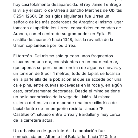
hoy casi totalmente desaparecida. El rey Jaime I entregó
la villa y el castillo de Urrea a Sancho Martínez de Oblitas
(1254-1260). En los siglos siguientes fue Urrea un
señorío de los más poderosos de Aragón; el mismo lugar
tomaron el apellido los Urrea, convertidos en condes de
Aranda, con el centro de su gran poder en Épila. El
castillo desapareció hacia 1348, tras la revuelta de la
Unión capitaneada por los Urrea.
El torreón. Del mismo sólo quedan unos fragmentos
situados en una era, consistentes en un muro exterior,
que apenas se percibe por encima de algunas cuevas, y
un torreón de 8 por 4 metros, todo de tapial; se localiza
en la parte alta de la población al que se accede por una
calle pina, entre cuevas excavadas en la roca y, en algún
caso, profusamente decoradas. Desde el mimo se tiene
un bella panorámica de la vega del Jalón. Al mismo
sistema defensivo corresponde una torre cilíndrica de
tapial dentro de un pequeño recinto llamado “El
Castilluelo”, situado entre Urrea y Bardallur y muy cerca
de la carretera actual.
Un urbanismo de gran interés. La población fue
conquistada por Alfonso I el Batallador hacia 1120; fue