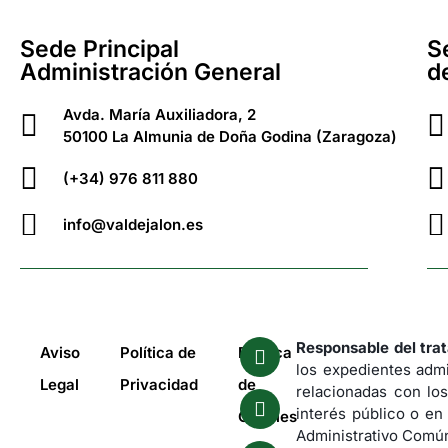
Sede Principal
S
Administración General
d
Avda. María Auxiliadora, 2
50100 La Almunia de Doña Godina (Zaragoza)
(+34) 976 811 880
info@valdejalon.es
Responsable del tra
Aviso
Política de
Política
los expedientes admi
Legal
Privacidad
de
relacionadas con los
interés público o en
Cookies
Administrativo Común