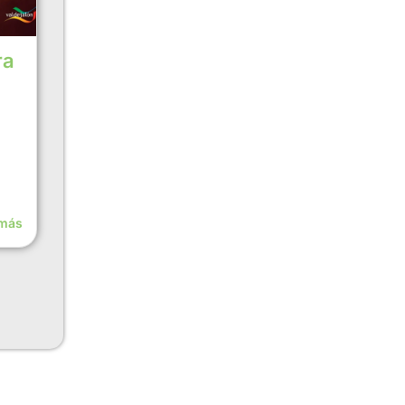
ra
 más