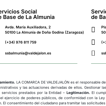
ervicios Social
Servi
e Base de La Almunia
de Ba
Avda. María Auxiliadora, 2
Pl
50100 La Almunia de Doña Godina (Zaragoza)
50
(+34) 976 811 759
(+
ssbalmunia@valdejalon.es
ss
tamiento.
LA COMARCA DE VALDEJALÓN es el responsable del 
nistrativos y las actuaciones derivadas de ellos. Gestionar la
 servicios prestados por la Entidad –
Legitimación.
El cumpl
 el ejercicio de poderes públicos, de conformidad con la Ley
. El consentimiento del ciudadano para tramitar las solicitude