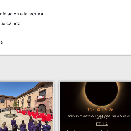
nimación a la lectura.
úsica, etc.
ea