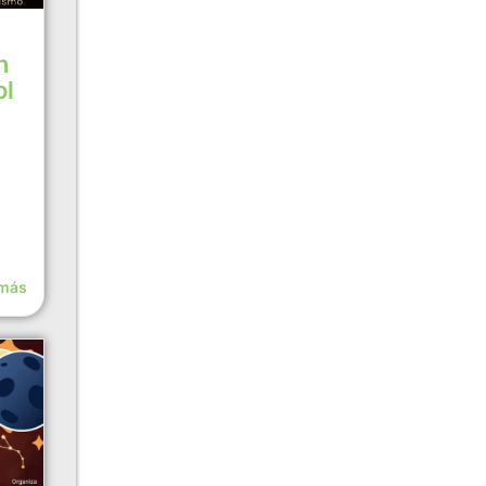
n
ol
 más