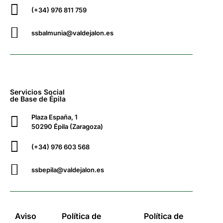
(+34) 976 811 759
ssbalmunia@valdejalon.es
Servicios Social
de Base de Épila
Plaza España, 1
50290 Épila (Zaragoza)
(+34) 976 603 568
ssbepila@valdejalon.es
Aviso
Política de
Política de