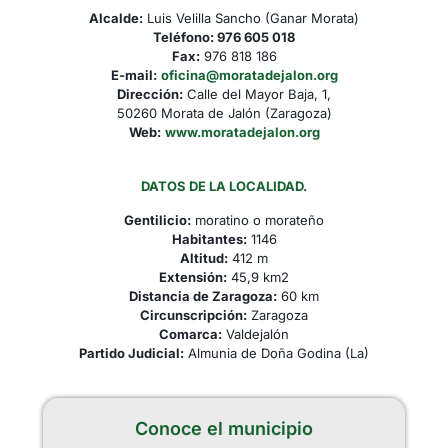
Alcalde:
Luis Velilla Sancho (Ganar Morata)
Teléfono:
976 605 018
Fax:
976 818 186
E-mail:
oficina@moratadejalon.org
Dirección:
Calle del Mayor Baja, 1,
50260 Morata de Jalón (Zaragoza)
Web:
www.moratadejalon.org
DATOS DE LA LOCALIDAD.
Gentilicio:
moratino o morateño
Habitantes:
1146
Altitud:
412 m
Extensión:
45,9 km2
Distancia de Zaragoza:
60 km
Circunscripción:
Zaragoza
Comarca:
Valdejalón
Partido Judicial:
Almunia de Doña Godina (La)
Conoce el municipio