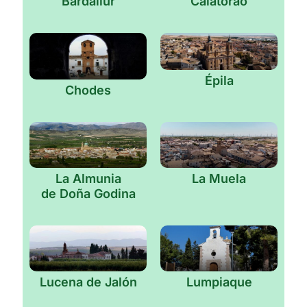
Bardallur
Calatorao
Épila
Chodes
La Almunia
La Muela
de Doña Godina
Lucena de Jalón
Lumpiaque