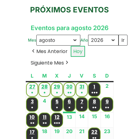
PRÓXIMOS EVENTOS
Eventos para agosto 2026
Mes
Año
Mes Anterior
Hoy
Siguiente Mes
L
M
X
J
V
S
D
2
27
28
29
30
31
1
●
●
●
●●
●
●●●
4
3
5
6
7
8
9
●
●
●
●
●●
●●
14
15
16
10
11
12
13
●●
●●
●●●
18
19
20
21
23
17
22
●
●●