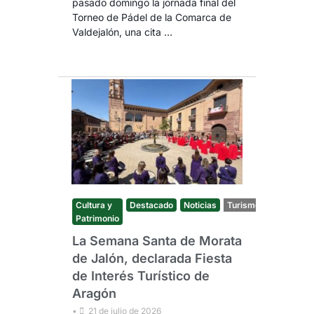
pasado domingo la jornada final del
Torneo de Pádel de la Comarca de
Valdejalón, una cita …
Cultura y
Destacado
Noticias
Turismo
Patrimonio
La Semana Santa de Morata
de Jalón, declarada Fiesta
de Interés Turístico de
Aragón
•
21 de julio de 2026