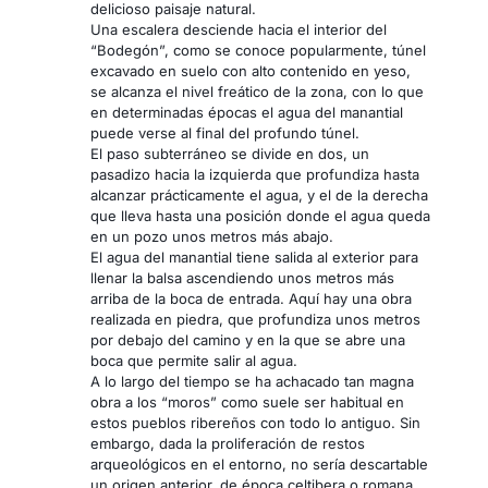
delicioso paisaje natural.
Una escalera desciende hacia el interior del
“Bodegón”, como se conoce popularmente, túnel
excavado en suelo con alto contenido en yeso,
se alcanza el nivel freático de la zona, con lo que
en determinadas épocas el agua del manantial
puede verse al final del profundo túnel.
El paso subterráneo se divide en dos, un
pasadizo hacia la izquierda que profundiza hasta
alcanzar prácticamente el agua, y el de la derecha
que lleva hasta una posición donde el agua queda
en un pozo unos metros más abajo.
El agua del manantial tiene salida al exterior para
llenar la balsa ascendiendo unos metros más
arriba de la boca de entrada. Aquí hay una obra
realizada en piedra, que profundiza unos metros
por debajo del camino y en la que se abre una
boca que permite salir al agua.
A lo largo del tiempo se ha achacado tan magna
obra a los “moros” como suele ser habitual en
estos pueblos ribereños con todo lo antiguo. Sin
embargo, dada la proliferación de restos
arqueológicos en el entorno, no sería descartable
un origen anterior, de época celtibera o romana.