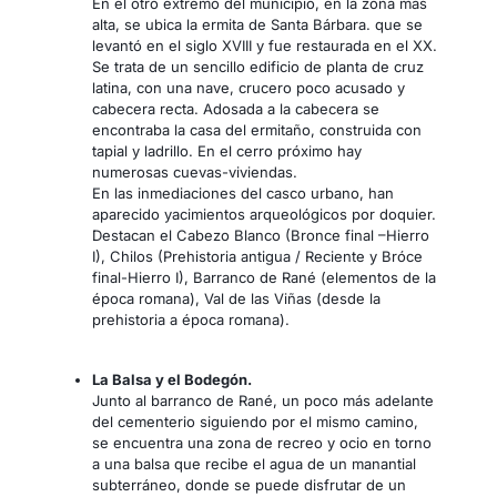
En el otro extremo del municipio, en la zona más
alta, se ubica la ermita de Santa Bárbara. que se
levantó en el siglo XVIII y fue restaurada en el XX.
Se trata de un sencillo edificio de planta de cruz
latina, con una nave, crucero poco acusado y
cabecera recta. Adosada a la cabecera se
encontraba la casa del ermitaño, construida con
tapial y ladrillo. En el cerro próximo hay
numerosas cuevas-viviendas.
En las inmediaciones del casco urbano, han
aparecido yacimientos arqueológicos por doquier.
Destacan el Cabezo Blanco (Bronce final –Hierro
I), Chilos (Prehistoria antigua / Reciente y Bróce
final-Hierro I), Barranco de Rané (elementos de la
época romana), Val de las Viñas (desde la
prehistoria a época romana).
La Balsa y el
Bod
egón.
Junto al barranco de Rané, un poco más adelante
del cementerio siguiendo por el mismo camino,
se encuentra una zona de recreo y ocio en torno
a una balsa que recibe el agua de un manantial
subterráneo, donde se puede disfrutar de un