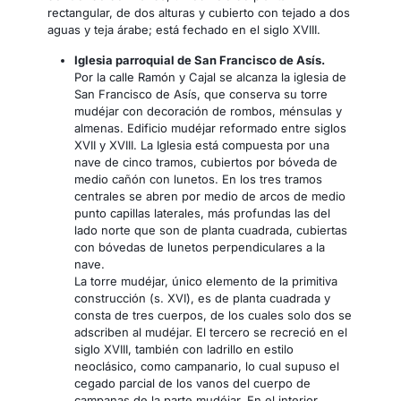
rectangular, de dos alturas y cubierto con tejado a dos
aguas y teja árabe; está fechado en el siglo XVIII.
Iglesia parroquial de San Francisco de Asís.
Por la calle Ramón y Cajal se alcanza la iglesia de
San Francisco de Asís, que conserva su torre
mudéjar con decoración de rombos, ménsulas y
almenas. Edificio mudéjar reformado entre siglos
XVII y XVIII. La Iglesia está compuesta por una
nave de cinco tramos, cubiertos por bóveda de
medio cañón con lunetos. En los tres tramos
centrales se abren por medio de arcos de medio
punto capillas laterales, más profundas las del
lado norte que son de planta cuadrada, cubiertas
con bóvedas de lunetos perpendiculares a la
nave.
La torre mudéjar, único elemento de la primitiva
construcción (s. XVI), es de planta cuadrada y
consta de tres cuerpos, de los cuales solo dos se
adscriben al mudéjar. El tercero se recreció en el
siglo XVIII, también con ladrillo en estilo
neoclásico, como campanario, lo cual supuso el
cegado parcial de los vanos del cuerpo de
campanas de la parte mudéjar. En el interior