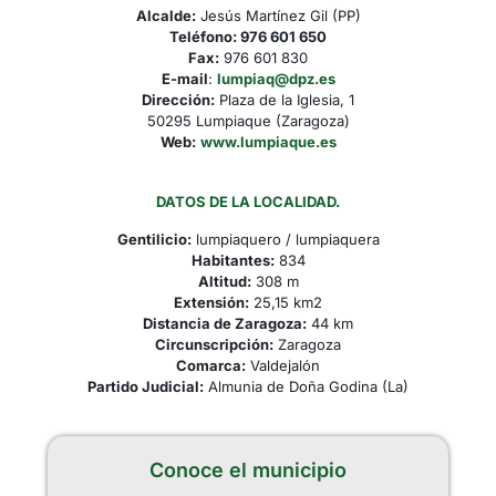
Alcalde:
Jesús Martínez Gil (PP)
Teléfono:
976 601 650
Fax:
976 601 830
E-mail
:
lumpiaq@dpz.es
Dirección:
Plaza de la Iglesia, 1
50295 Lumpiaque (Zaragoza)
Web:
www.lumpiaque.es
DATOS DE LA LOCALIDAD.
Gentilicio:
lumpiaquero / lumpiaquera
Habitantes:
834
Altitud:
308 m
Extensión:
25,15 km2
Distancia de Zaragoza:
44 km
Circunscripción:
Zaragoza
Comarca:
Valdejalón
Partido Judicial:
Almunia de Doña Godina (La)
Conoce el municipio