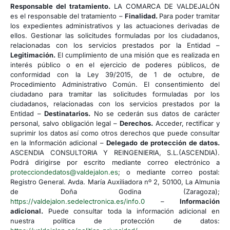
Responsable del tratamiento.
LA COMARCA DE VALDEJALÓN
es el responsable del tratamiento –
Finalidad.
Para poder tramitar
los expedientes administrativos y las actuaciones derivadas de
ellos. Gestionar las solicitudes formuladas por los ciudadanos,
relacionadas con los servicios prestados por la Entidad –
Legitimación.
El cumplimiento de una misión que es realizada en
interés público o en el ejercicio de poderes públicos, de
conformidad con la Ley 39/2015, de 1 de octubre, de
Procedimiento Administrativo Común. El consentimiento del
ciudadano para tramitar las solicitudes formuladas por los
ciudadanos, relacionadas con los servicios prestados por la
Entidad –
Destinatarios.
No se cederán sus datos de carácter
personal, salvo obligación legal –
Derechos.
Acceder, rectificar y
suprimir los datos así como otros derechos que puede consultar
en la Información adicional –
Delegado de protección de datos.
ASCENDIA CONSULTORIA Y REINGENIERIA, S.L.(ASCENDIA).
Podrá dirigirse por escrito mediante correo electrónico a
protecciondedatos@valdejalon.es
; o mediante correo postal:
Registro General. Avda. María Auxiliadora nº 2, 50100, La Almunia
de Doña Godina (Zaragoza);
https://valdejalon.sedelectronica.es/info.0
–
Información
adicional.
Puede consultar toda la información adicional en
nuestra política de protección de datos: