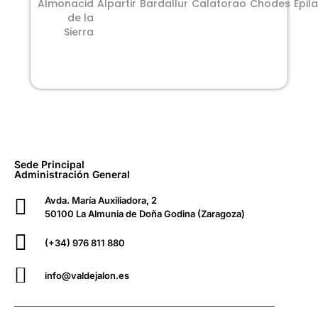
Almonacid
Alpartir
Bardallur
Calatorao
Chodes
Épila
de la
Sierra
Sede Principal
Administración General
Avda. María Auxiliadora, 2
50100 La Almunia de Doña Godina (Zaragoza)
(+34) 976 811 880
info@valdejalon.es