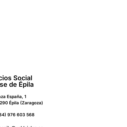
cios Social
se de Épila
aza España, 1
290 Épila (Zaragoza)
34) 976 603 568