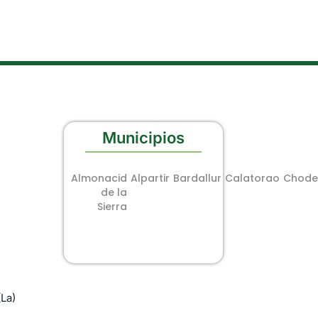
Municipios
Almonacid
Alpartir
Bardallur
Calatorao
Chode
de la
Sierra
La)