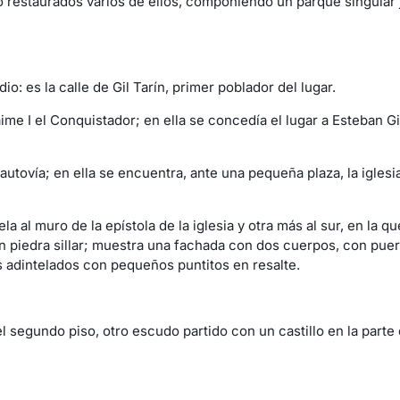
o restaurados varios de ellos, componiendo un parque singular 
o: es la calle de Gil Tarín, primer poblador del lugar.
me I el Conquistador; en ella se concedía el lugar a Esteban Gil
a autovía; en ella se encuentra, ante una pequeña plaza, la igles
 al muro de la epístola de la iglesia y otra más al sur, en la qu
en piedra sillar; muestra una fachada con dos cuerpos, con puer
s adintelados con pequeños puntitos en resalte.
el segundo piso, otro escudo partido con un castillo en la parte