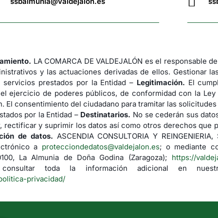
ssbalmunia@valdejalon.es
ss
tamiento.
LA COMARCA DE VALDEJALÓN es el responsable del 
nistrativos y las actuaciones derivadas de ellos. Gestionar la
 servicios prestados por la Entidad –
Legitimación.
El cumpl
 el ejercicio de poderes públicos, de conformidad con la Ley
. El consentimiento del ciudadano para tramitar las solicitude
stados por la Entidad –
Destinatarios.
No se cederán sus datos 
 rectificar y suprimir los datos así como otros derechos que p
ción de datos.
ASCENDIA CONSULTORIA Y REINGENIERIA, S.L.
ectrónico a
protecciondedatos@valdejalon.es
; o mediante co
50100, La Almunia de Doña Godina (Zaragoza);
https://valde
nsultar toda la información adicional en nuestr
politica-privacidad/