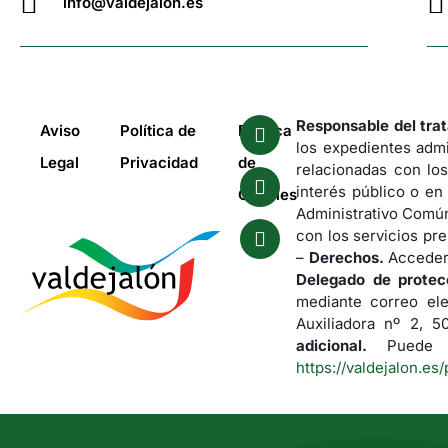
info@valdejalon.es
Responsable del tra
Aviso
Política de
Política
los expedientes admi
Legal
Privacidad
de
relacionadas con los
interés público o en
Cookies
Administrativo Común
con los servicios pre
–
Derechos.
Acceder,
Delegado de protec
mediante correo el
Auxiliadora nº 2, 
adicional.
Puede co
https://valdejalon.es/