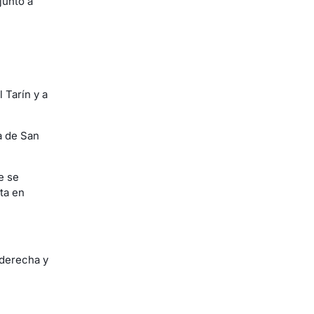
junto a
 Tarín y a
ia de San
e se
ta en
 derecha y