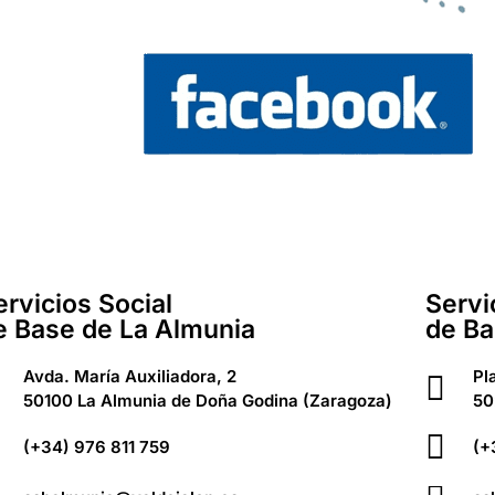
ervicios Social
Servi
e Base de La Almunia
de Ba
Avda. María Auxiliadora, 2
Pl
50100 La Almunia de Doña Godina (Zaragoza)
50
(+34) 976 811 759
(+