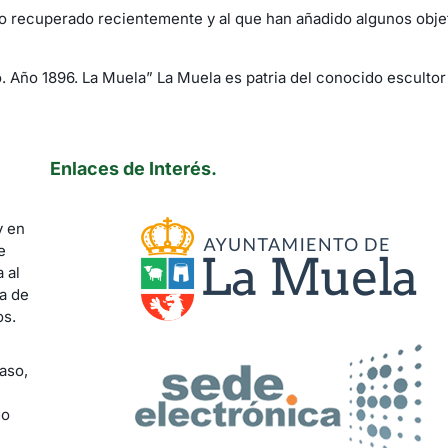
ido recuperado recientemente y al que han añadido algunos obje
. Año 1896. La Muela” La Muela es patria del conocido escultor
Enlaces de Interés.
y en
e
 al
ía de
os.
aso,
do