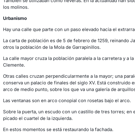
También se utilizaban como neveras. En la actualidad han sid
los molinos.
Urbanismo
Hay una calle que parte con un paso elevado hacia el extrarradi
La carta de población es de 5 de febrero de 1259, reinando Jai
otros la población de la Mola de Garrapinillos.
La calle mayor cruza la población paralela a la carretera y a l
Clemente.
Otras calles cruzan perpendicularmente a la mayor; una paralela
conserva un palacio de finales del siglo XV. Está construido 
arco de medio punto, sobre los que va una galería de arquillo
Las ventanas son en arco conopial con rosetas bajo el arco.
Sobre la puerta, un escudo con un castillo de tres torres; en 
picado el cuartel de la izquierda.
En estos momentos se está restaurando la fachada.