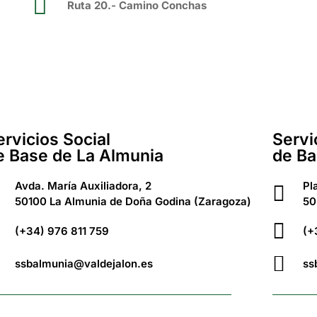
Ruta 20.- Camino Conchas
ervicios Social
Servi
e Base de La Almunia
de Ba
Avda. María Auxiliadora, 2
Pl
50100 La Almunia de Doña Godina (Zaragoza)
50
(+34) 976 811 759
(+
ssbalmunia@valdejalon.es
ss