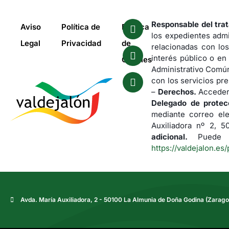
Responsable del tra
Aviso
Política de
Política
los expedientes admi
Legal
Privacidad
de
relacionadas con los
interés público o en
Cookies
Administrativo Común
con los servicios pre
–
Derechos.
Acceder,
Delegado de protec
mediante correo el
Auxiliadora nº 2, 
adicional.
Puede co
https://valdejalon.es/
Avda. María Auxiliadora, 2 - 50100 La Almunia de Doña Godina (Zarago