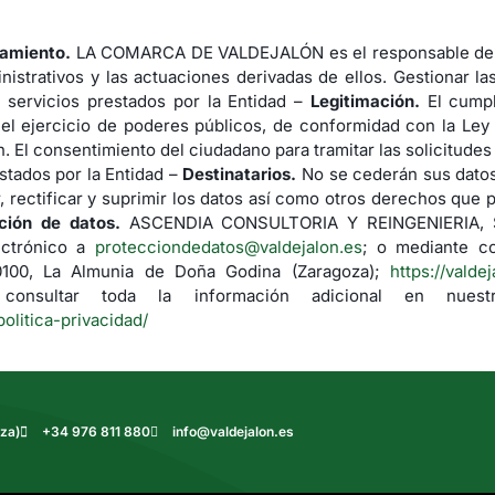
tamiento.
LA COMARCA DE VALDEJALÓN es el responsable del 
nistrativos y las actuaciones derivadas de ellos. Gestionar la
 servicios prestados por la Entidad –
Legitimación.
El cumpl
 el ejercicio de poderes públicos, de conformidad con la Ley
. El consentimiento del ciudadano para tramitar las solicitude
stados por la Entidad –
Destinatarios.
No se cederán sus datos 
 rectificar y suprimir los datos así como otros derechos que p
ción de datos.
ASCENDIA CONSULTORIA Y REINGENIERIA, S.L.
ectrónico a
protecciondedatos@valdejalon.es
; o mediante co
50100, La Almunia de Doña Godina (Zaragoza);
https://valde
nsultar toda la información adicional en nuestr
politica-privacidad/
za)
+34 976 811 880
info@valdejalon.es