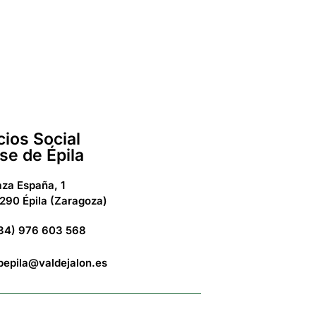
cios Social
se de Épila
aza España, 1
290 Épila (Zaragoza)
34) 976 603 568
bepila@valdejalon.es