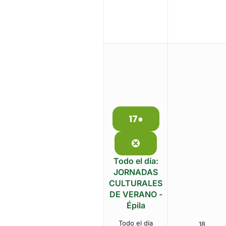
17
●
17
(1
de
event)
agosto
Close
de
Todo el día:
2026
JORNADAS
CULTURALES
DE VERANO -
Épila
Todo el día
18
18