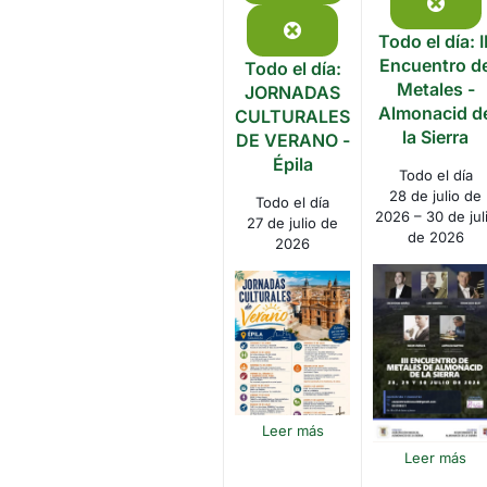
julio
de
event)
Clos
de
julio
Close
Todo el día: II
2026
de
Encuentro d
Todo el día:
2026
Metales -
JORNADAS
Almonacid d
CULTURALES
la Sierra
DE VERANO -
Épila
Todo el día
28 de julio de
Todo el día
2026
–
30 de jul
27 de julio de
de 2026
2026
Leer más
Leer más