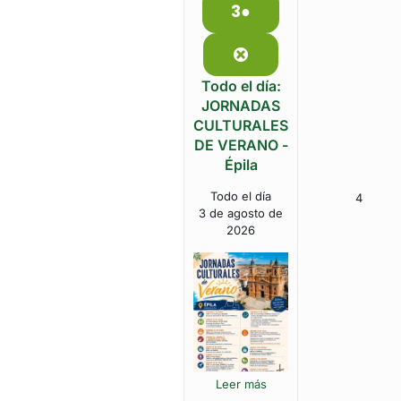
3
●
3
(1
de
event)
agosto
Close
de
Todo el día:
2026
JORNADAS
CULTURALES
DE VERANO -
Épila
Todo el día
4
4
3 de agosto de
de
2026
agosto
de
2026
Leer más