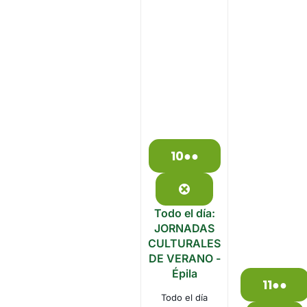
10
●●
10
(3
de
events)
agosto
Close
de
Todo el día:
2026
JORNADAS
CULTURALES
DE VERANO -
Épila
11
●●
11
(2
Todo el día
de
even