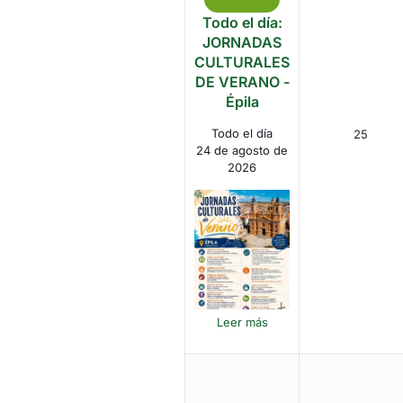
Close
de
Todo el día:
2026
JORNADAS
CULTURALES
DE VERANO -
Épila
Todo el día
25
25
24 de agosto de
de
2026
agost
de
2026
Leer más