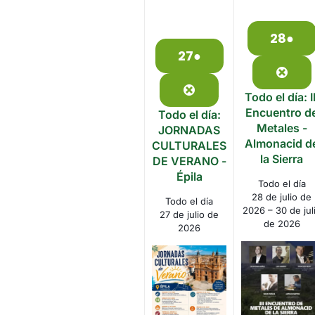
28
●
28
(1
27
●
de
even
27
(1
julio
de
event)
Clos
de
julio
Close
Todo el día: II
2026
de
Encuentro d
Todo el día:
2026
Metales -
JORNADAS
Almonacid d
CULTURALES
la Sierra
DE VERANO -
Épila
Todo el día
28 de julio de
Todo el día
2026
–
30 de jul
27 de julio de
de 2026
2026