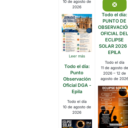
10 de agosto de
agos
Clos
2026
de
Todo el día:
2026
PUNTO DE
OBSERVACIÓ
OFICIAL DE
ECLIPSE
SOLAR 2026 
EPILA
Leer más
Todo el día
Todo el día:
11 de agosto d
Punto
2026
–
12 de
Observación
agosto de 202
Oficial DGA -
Epila
Todo el día
10 de agosto de
2026