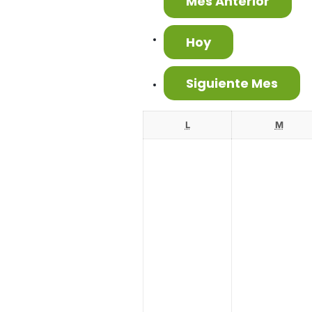
Mes Anterior
Hoy
Siguiente Mes
L
lunes
M
marte