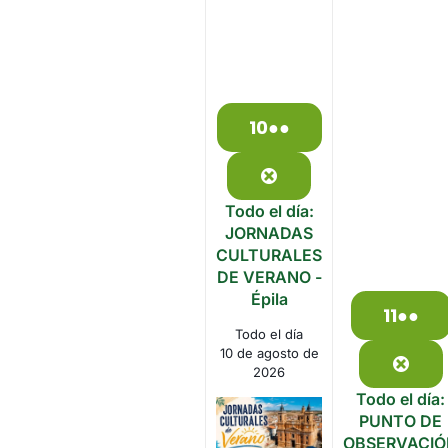
10
●●
10
(3
de
events)
agosto
Close
de
Todo el día:
2026
JORNADAS
CULTURALES
DE VERANO -
Épila
11
●●
11
(2
Todo el día
de
even
10 de agosto de
agos
Clos
2026
de
Todo el día:
2026
PUNTO DE
OBSERVACIÓ