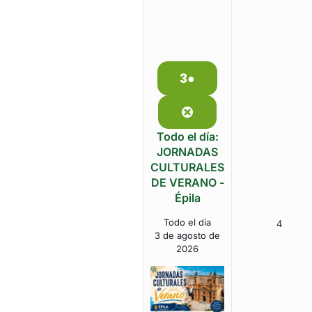
3
●
3
(1
de
event)
agosto
Close
de
Todo el día:
2026
JORNADAS
CULTURALES
DE VERANO -
Épila
Todo el día
4
4
3 de agosto de
de
2026
agosto
de
2026