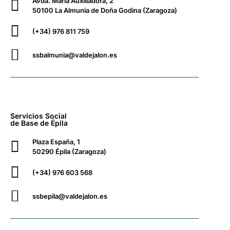
Avda. María Auxiliadora, 2
50100 La Almunia de Doña Godina (Zaragoza)
(+34) 976 811 759
ssbalmunia@valdejalon.es
Servicios Social
de Base de Épila
Plaza España, 1
50290 Épila (Zaragoza)
(+34) 976 603 568
ssbepila@valdejalon.es