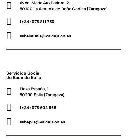
Avda. María Auxiliadora, 2
50100 La Almunia de Doña Godina (Zaragoza)
(+34) 976 811 759
ssbalmunia@valdejalon.es
Servicios Social
de Base de Épila
Plaza España, 1
50290 Épila (Zaragoza)
(+34) 976 603 568
ssbepila@valdejalon.es