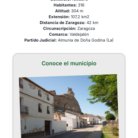
Habitantes:
316
Altitud:
304 m
Extensión:
107,2 km2
Distancia de Zaragoza:
42 km
Circunscripción:
Zaragoza
Comarca:
Valdejalón
Partido Judicial:
Almunia de Doña Godina (La)
Conoce el municipio