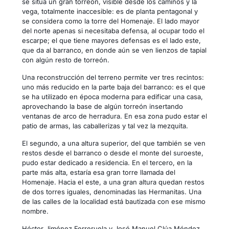
se sitúa un gran torreón, visible desde los caminos y la
vega, totalmente inaccesible: es de planta pentagonal y
se considera como la torre del Homenaje. El lado mayor
del norte apenas si necesitaba defensa, al ocupar todo el
escarpe; el que tiene mayores defensas es el lado este,
que da al barranco, en donde aún se ven lienzos de tapial
con algún resto de torreón.
Una reconstrucción del terreno permite ver tres recintos:
uno más reducido en la parte baja del barranco: es el que
se ha utilizado en época moderna para edificar una casa,
aprovechando la base de algún torreón insertando
ventanas de arco de herradura. En esa zona pudo estar el
patio de armas, las caballerizas y tal vez la mezquita.
El segundo, a una altura superior, del que también se ven
restos desde el barranco o desde el monte del suroeste,
pudo estar dedicado a residencia. En el tercero, en la
parte más alta, estaría esa gran torre llamada del
Homenaje. Hacia el este, a una gran altura quedan restos
de dos torres iguales, denominadas las Hermanitas. Una
de las calles de la localidad está bautizada con ese mismo
nombre.
Héctor Jiménez Ferreruela y José Manuel Clúa Méndez