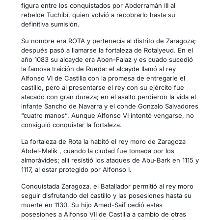
figura entre los conquistados por Abderramán III al
rebelde Tuchibí, quien volvió a recobrarlo hasta su
definitiva sumisión.
Su nombre era ROTA y pertenecía al distrito de Zaragoza;
después pasó a llamarse la fortaleza de Rotalyeud. En el
año 1083 su alcayde era Aben-Falaz y es cuado sucedió
la famosa traición de Rueda: el alcayde llamó al rey
Alfonso VI de Castilla con la promesa de entregarle el
castillo, pero al presentarse el rey con su ejército fue
atacado con gran dureza; en el asalto perdieron la vida el
infante Sancho de Navarra y el conde Gonzalo Salvadores
“cuatro manos”. Aunque Alfonso VI intentó vengarse, no
consiguió conquistar la fortaleza.
La fortaleza de Rota la habitó el rey moro de Zaragoza
Abdel-Malik , cuando la ciudad fue tomada por los
almorávides; allí resistió los ataques de Abu-Bark en 1115 y
1117, al estar protegido por Alfonso I.
Conquistada Zaragoza, el Batallador permitió al rey moro
seguir disfrutando del castillo y las posesiones hasta su
muerte en 1130. Su hijo Amed-Saif cedió estas
posesiones a Alfonso VII de Castilla a cambio de otras