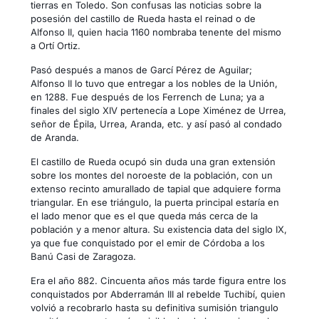
tierras en Toledo. Son confusas las noticias sobre la
posesión del castillo de Rueda hasta el reinad o de
Alfonso II, quien hacia 1160 nombraba tenente del mismo
a Ortí Ortiz.
Pasó después a manos de Garcí Pérez de Aguilar;
Alfonso II lo tuvo que entregar a los nobles de la Unión,
en 1288. Fue después de los Ferrench de Luna; ya a
finales del siglo XIV pertenecía a Lope Ximénez de Urrea,
señor de Épila, Urrea, Aranda, etc. y así pasó al condado
de Aranda.
El castillo de Rueda ocupó sin duda una gran extensión
sobre los montes del noroeste de la población, con un
extenso recinto amurallado de tapial que adquiere forma
triangular. En ese triángulo, la puerta principal estaría en
el lado menor que es el que queda más cerca de la
población y a menor altura. Su existencia data del siglo IX,
ya que fue conquistado por el emir de Córdoba a los
Banú Casi de Zaragoza.
Era el año 882. Cincuenta años más tarde figura entre los
conquistados por Abderramán III al rebelde Tuchibí, quien
volvió a recobrarlo hasta su definitiva sumisión triangulo