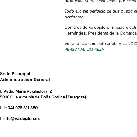
producido su desestimación por silenc
Todo ello sin perjuicio de que pueda ej
pertinente.
Comarca de Valdejalón, firmado elec
Hernández, Presidenta de la Comarca 
Ver anuncio completo aquí:
ANUNCIO
PERSONAL LIMPIEZA
Sede Principal
Administración General
Avda. María Auxiliadora, 2
50100 La Almunia de Doña Godina (Zaragoza)
(+34) 976 811 880
info@valdejalon.es