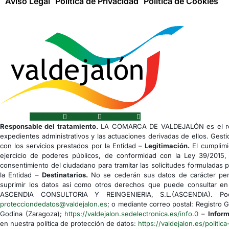
Aviso Legal
Política de Privacidad
Política de Cookies
Facebook
Youtube
Instagram
Responsable del tratamiento.
LA COMARCA DE VALDEJALÓN es el res
expedientes administrativos y las actuaciones derivadas de ellos. Gesti
con los servicios prestados por la Entidad –
Legitimación.
El cumplimi
ejercicio de poderes públicos, de conformidad con la Ley 39/2015,
consentimiento del ciudadano para tramitar las solicitudes formuladas 
la Entidad –
Destinatarios.
No se cederán sus datos de carácter pers
suprimir los datos así como otros derechos que puede consultar en 
ASCENDIA CONSULTORIA Y REINGENIERIA, S.L.(ASCENDIA). Podrá
protecciondedatos@valdejalon.es
; o mediante correo postal: Registro 
Godina (Zaragoza);
https://valdejalon.sedelectronica.es/info.0
–
Inform
en nuestra política de protección de datos:
https://valdejalon.es/politica