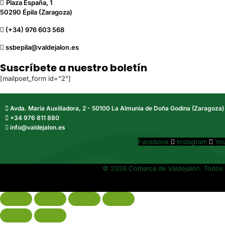
Plaza España, 1
50290 Épila (Zaragoza)
(+34) 976 603 568
ssbepila@valdejalon.es
Suscríbete a nuestro boletín
[mailpoet_form id="2"]
Avda. María Auxiliadora, 2 - 50100 La Almunia de Doña Godina (Zaragoza)
+34 976 811 880
info@valdejalon.es
Facebook
Instagram
Yo
© 2026 Comarca de Valdejalón. Todos 