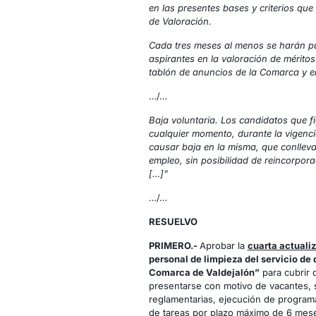
en las presentes bases y criterios qu
de Valoración.
Cada tres meses al menos se harán pú
aspirantes en la valoración de mérito
tablón de anuncios de la Comarca y e
…/…
Baja voluntaria. Los candidatos que f
cualquier momento, durante la vigenc
causar baja en la misma, que conlleva
empleo, sin posibilidad de reincorpor
[…]”
…/…
RESUELVO
PRIMERO.-
Aprobar la
cuarta actuali
personal de limpieza del servicio de
Comarca de Valdejalón”
para cubrir 
presentarse con motivo de vacantes, su
reglamentarias, ejecución de program
de tareas por plazo máximo de 6 mese