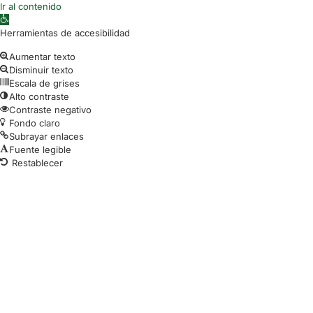
Ir al contenido
Abrir barra de herramientas
Herramientas de accesibilidad
Aumentar texto
Disminuir texto
Escala de grises
Alto contraste
Contraste negativo
Fondo claro
Subrayar enlaces
Fuente legible
Restablecer