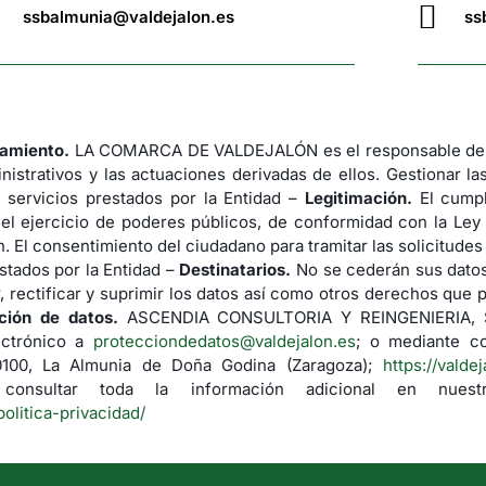
ssbalmunia@valdejalon.es
ss
tamiento.
LA COMARCA DE VALDEJALÓN es el responsable del 
nistrativos y las actuaciones derivadas de ellos. Gestionar la
 servicios prestados por la Entidad –
Legitimación.
El cumpl
 el ejercicio de poderes públicos, de conformidad con la Ley
. El consentimiento del ciudadano para tramitar las solicitude
stados por la Entidad –
Destinatarios.
No se cederán sus datos 
 rectificar y suprimir los datos así como otros derechos que p
ción de datos.
ASCENDIA CONSULTORIA Y REINGENIERIA, S.L.
ectrónico a
protecciondedatos@valdejalon.es
; o mediante co
50100, La Almunia de Doña Godina (Zaragoza);
https://valde
nsultar toda la información adicional en nuestr
politica-privacidad/