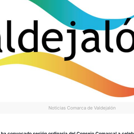
Noticias Comarca de Valdejalón
a ha convocado sesión ordinaria del Consejo Comarcal a celeb