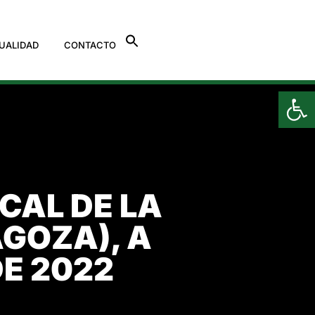
UALIDAD
CONTACTO
Ab
AL DE LA
GOZA), A
DE 2022