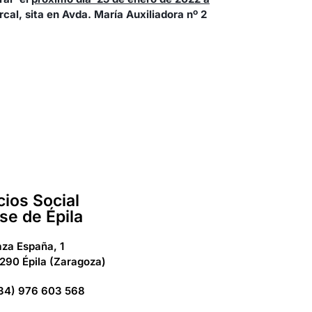
al, sita en Avda. María Auxiliadora nº 2
cios Social
se de Épila
aza España, 1
290 Épila (Zaragoza)
34) 976 603 568