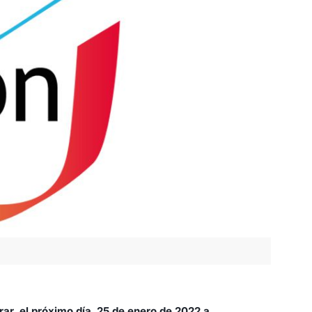
rar el
próximo día 25 de enero de 2022 a