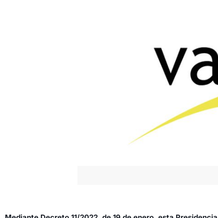
Mediante Decreto 11/2022, de 19 de enero, esta Presidenci