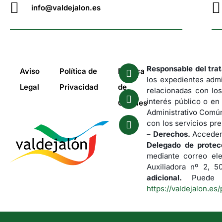
info@valdejalon.es
Responsable del tra
Aviso
Política de
Política
los expedientes admi
Legal
Privacidad
de
relacionadas con los
interés público o en
Cookies
Administrativo Común
con los servicios pre
–
Derechos.
Acceder,
Delegado de protec
mediante correo el
Auxiliadora nº 2, 
adicional.
Puede co
https://valdejalon.es/