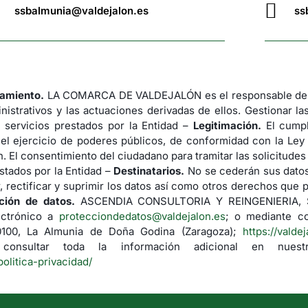
ssbalmunia@valdejalon.es
ss
tamiento.
LA COMARCA DE VALDEJALÓN es el responsable del 
nistrativos y las actuaciones derivadas de ellos. Gestionar la
 servicios prestados por la Entidad –
Legitimación.
El cumpl
 el ejercicio de poderes públicos, de conformidad con la Ley
. El consentimiento del ciudadano para tramitar las solicitude
stados por la Entidad –
Destinatarios.
No se cederán sus datos 
 rectificar y suprimir los datos así como otros derechos que p
ción de datos.
ASCENDIA CONSULTORIA Y REINGENIERIA, S.L.
ectrónico a
protecciondedatos@valdejalon.es
; o mediante co
50100, La Almunia de Doña Godina (Zaragoza);
https://valde
nsultar toda la información adicional en nuestr
politica-privacidad/