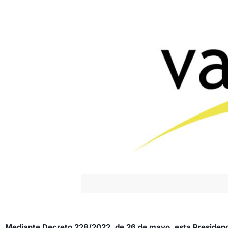
Mediante Decreto 228/2022, de 26 de mayo, esta Presidenc