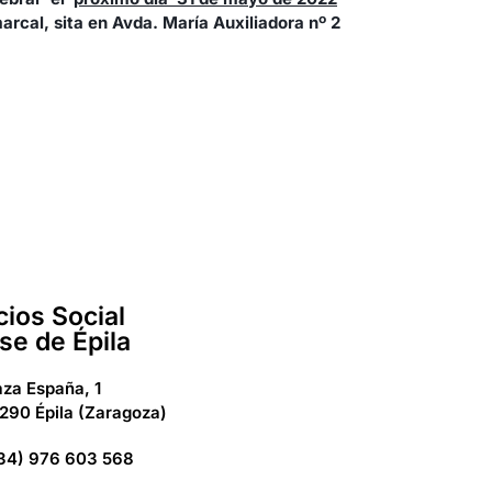
rcal, sita en Avda. María Auxiliadora nº 2
cios Social
se de Épila
aza España, 1
290 Épila (Zaragoza)
34) 976 603 568