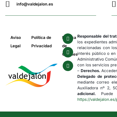
info@valdejalon.es
Responsable del tra
Aviso
Política de
Política
los expedientes admi
Legal
Privacidad
de
relacionadas con los
interés público o en
Cookies
Administrativo Común
con los servicios pre
–
Derechos.
Acceder,
Delegado de protec
mediante correo el
Auxiliadora nº 2, 
adicional.
Puede co
https://valdejalon.es/