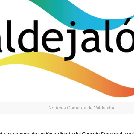
Noticias Comarca de Valdejalón
ia ha convocado sesión ordinaria del Consejo Comarcal a ce