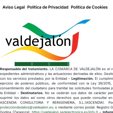
Aviso Legal
Política de Privacidad
Política de Cookies
Facebook
Youtube
Instagram
Responsable del tratamiento.
LA COMARCA DE VALDEJALÓN es el res
expedientes administrativos y las actuaciones derivadas de ellos. Gesti
con los servicios prestados por la Entidad –
Legitimación.
El cumplimi
ejercicio de poderes públicos, de conformidad con la Ley 39/2015,
consentimiento del ciudadano para tramitar las solicitudes formuladas 
la Entidad –
Destinatarios.
No se cederán sus datos de carácter pers
suprimir los datos así como otros derechos que puede consultar en 
ASCENDIA CONSULTORIA Y REINGENIERIA, S.L.(ASCENDIA). Podrá
protecciondedatos@valdejalon.es
; o mediante correo postal: Registro 
Godina (Zaragoza);
https://valdejalon.sedelectronica.es/info.0
–
Inform