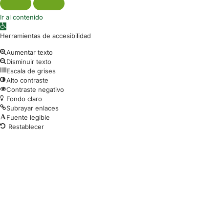
Ir al contenido
Abrir barra de herramientas
Herramientas de accesibilidad
Aumentar texto
Disminuir texto
Escala de grises
Alto contraste
Contraste negativo
Fondo claro
Subrayar enlaces
Fuente legible
Restablecer