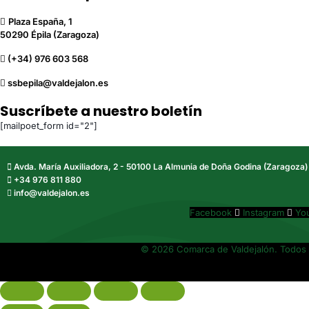
Plaza España, 1
50290 Épila (Zaragoza)
(+34) 976 603 568
ssbepila@valdejalon.es
Suscríbete a nuestro boletín
[mailpoet_form id="2"]
Avda. María Auxiliadora, 2 - 50100 La Almunia de Doña Godina (Zaragoza)
+34 976 811 880
info@valdejalon.es
Facebook
Instagram
Yo
© 2026 Comarca de Valdejalón. Todos 