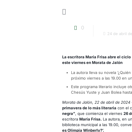
0
24 de abril d
La escritora María Frisa abre el ciclo
este viernes en Morata de Jalón
La autora lleva su novela ‘¿Quién 
próximo viernes a las 19.00 en un
Este programa literario incluye o
Chesús Yuste y Juan Bolea hasta 
Morata de Jalón, 22 de abril de 2024 
primavera de lo más literaria
con el c
negra”
, que comienza el viernes
26 d
escritora
María Frisa.
La autora, en un
biblioteca municipal a las 19.00, conv
es Olimpia Winberly?’.