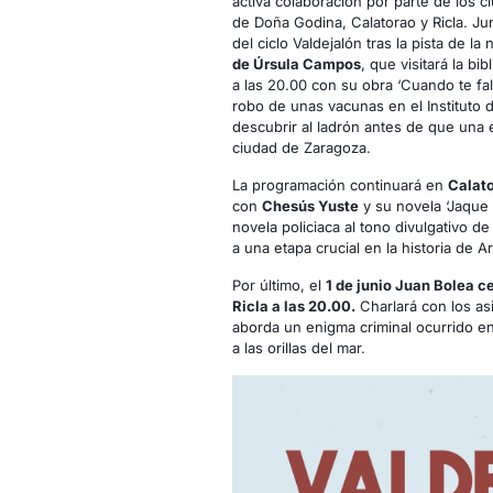
activa colaboración por parte de los 
de Doña Godina, Calatorao y Ricla. Jun
del ciclo Valdejalón tras la pista de la
de Úrsula Campos
, que visitará la bi
a las 20.00 con su obra ‘Cuando te falte
robo de unas vacunas en el Instituto 
descubrir al ladrón antes de que una 
ciudad de Zaragoza.
La programación continuará en
Calato
con
Chesús Yuste
y su novela ‘Jaque a
novela policiaca al tono divulgativo de 
a una etapa crucial en la historia de A
Por último, el
1 de junio Juan Bolea ce
Ricla a las 20.00.
Charlará con los asi
aborda un enigma criminal ocurrido e
a las orillas del mar.