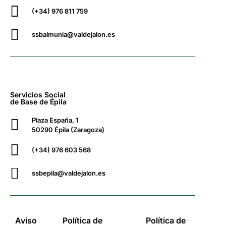
(+34) 976 811 759
ssbalmunia@valdejalon.es
Servicios Social
de Base de Épila
Plaza España, 1
50290 Épila (Zaragoza)
(+34) 976 603 568
ssbepila@valdejalon.es
Aviso
Política de
Política de