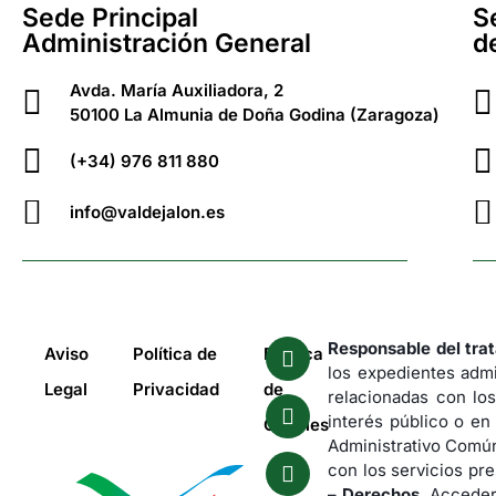
Sede Principal
S
Administración General
d
Avda. María Auxiliadora, 2
50100 La Almunia de Doña Godina (Zaragoza)
(+34) 976 811 880
info@valdejalon.es
Responsable del tra
Aviso
Política de
Política
los expedientes admi
Legal
Privacidad
de
relacionadas con los
interés público o en
Cookies
Administrativo Común
con los servicios pre
–
Derechos.
Acceder,