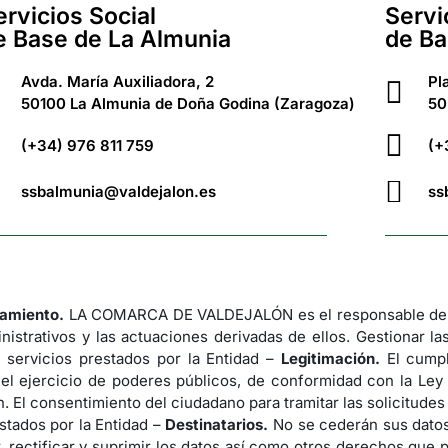
ervicios Social
Servi
e Base de La Almunia
de Ba
Avda. María Auxiliadora, 2
Pl
50100 La Almunia de Doña Godina (Zaragoza)
50
(+34) 976 811 759
(+
ssbalmunia@valdejalon.es
ss
tamiento.
LA COMARCA DE VALDEJALÓN es el responsable del 
nistrativos y las actuaciones derivadas de ellos. Gestionar la
 servicios prestados por la Entidad –
Legitimación.
El cumpl
 el ejercicio de poderes públicos, de conformidad con la Ley
. El consentimiento del ciudadano para tramitar las solicitude
stados por la Entidad –
Destinatarios.
No se cederán sus datos 
 rectificar y suprimir los datos así como otros derechos que p