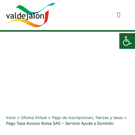
Ab
Pago Tasa Acceso Bolsa
SAD – Servicio Ayuda a
Domicilio
Inicio
>
Oficina Virtual
>
Pago de inscripciones, fianzas y tasas
>
Pago Tasa Acceso Bolsa SAD – Servicio Ayuda a Domicilio