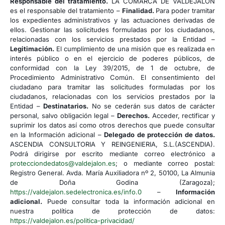
Responsable del tratamiento.
LA COMARCA DE VALDEJALÓN
es el responsable del tratamiento –
Finalidad.
Para poder tramitar
los expedientes administrativos y las actuaciones derivadas de
ellos. Gestionar las solicitudes formuladas por los ciudadanos,
relacionadas con los servicios prestados por la Entidad –
Legitimación.
El cumplimiento de una misión que es realizada en
interés público o en el ejercicio de poderes públicos, de
conformidad con la Ley 39/2015, de 1 de octubre, de
Procedimiento Administrativo Común. El consentimiento del
ciudadano para tramitar las solicitudes formuladas por los
ciudadanos, relacionadas con los servicios prestados por la
Entidad –
Destinatarios.
No se cederán sus datos de carácter
personal, salvo obligación legal –
Derechos.
Acceder, rectificar y
suprimir los datos así como otros derechos que puede consultar
en la Información adicional –
Delegado de protección de datos.
ASCENDIA CONSULTORIA Y REINGENIERIA, S.L.(ASCENDIA).
Podrá dirigirse por escrito mediante correo electrónico a
protecciondedatos@valdejalon.es
; o mediante correo postal:
Registro General. Avda. María Auxiliadora nº 2, 50100, La Almunia
de Doña Godina (Zaragoza);
https://valdejalon.sedelectronica.es/info.0
–
Información
adicional.
Puede consultar toda la información adicional en
nuestra política de protección de datos:
https://valdejalon.es/politica-privacidad/