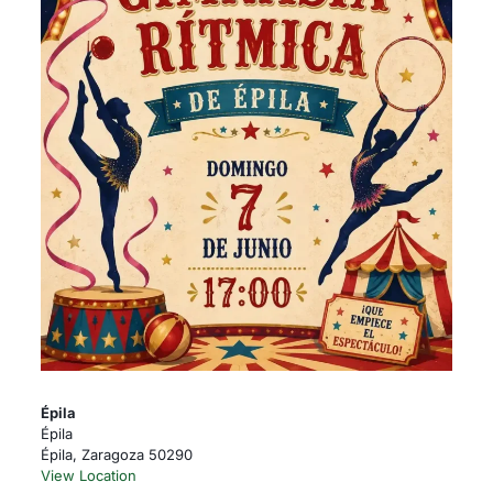
Épila
Épila
Épila
,
Zaragoza
50290
View Location