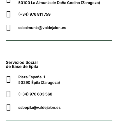
50100 La Almunia de Doña Godina (Zaragoza)
(+34) 976 811 759
ssbalmunia@valdejalon.es
Servicios Social
de Base de Épila
Plaza España, 1
50290 Épila (Zaragoza)
(+34) 976 603 568
ssbepila@valdejalon.es