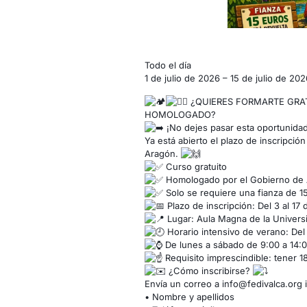
Curso
Todo el día
de
1 de julio de 2026
–
15 de julio de 202
monitor
¿QUIERES FORMARTE GRAT
de
HOMOLOGADO?
tiempo
¡No dejes pasar esta oportunidad
libre
Ya está abierto el plazo de inscripci
-
Aragón.
Épila
Curso gratuito
Homologado por el Gobierno de
Solo se requiere una fianza de 15 
Plazo de inscripción: Del 3 al 17 
Lugar: Aula Magna de la Univers
Horario intensivo de verano: Del 1
De lunes a sábado de 9:00 a 14:0
Requisito imprescindible: tener 18
¿Cómo inscribirse?
Envía un correo a info@fedivalca.org 
• Nombre y apellidos