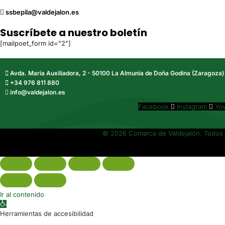
ssbepila@valdejalon.es
Suscríbete a nuestro boletín
[mailpoet_form id="2"]
Avda. María Auxiliadora, 2 - 50100 La Almunia de Doña Godina (Zaragoza)
+34 976 811 880
info@valdejalon.es
Facebook
Instagram
Yo
© 2026 Comarca de Valdejalón. Todos 
Ir al contenido
Abrir barra de herramientas
Herramientas de accesibilidad