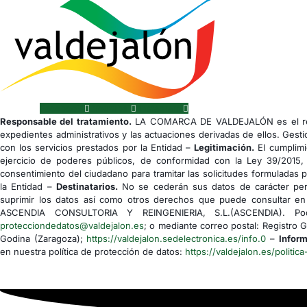
Facebook
Youtube
Instagram
Responsable del tratamiento.
LA COMARCA DE VALDEJALÓN es el res
expedientes administrativos y las actuaciones derivadas de ellos. Gesti
con los servicios prestados por la Entidad –
Legitimación.
El cumplimi
ejercicio de poderes públicos, de conformidad con la Ley 39/2015,
consentimiento del ciudadano para tramitar las solicitudes formuladas 
la Entidad –
Destinatarios.
No se cederán sus datos de carácter pers
suprimir los datos así como otros derechos que puede consultar en 
ASCENDIA CONSULTORIA Y REINGENIERIA, S.L.(ASCENDIA). Podrá
protecciondedatos@valdejalon.es
; o mediante correo postal: Registro 
Godina (Zaragoza);
https://valdejalon.sedelectronica.es/info.0
–
Inform
en nuestra política de protección de datos:
https://valdejalon.es/politica