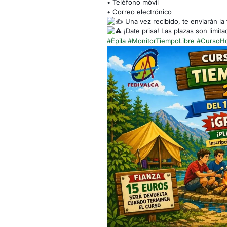
• Teléfono móvil
• Correo electrónico
Una vez recibido, te enviarán la 
¡Date prisa! Las plazas son limita
#Épila
#MonitorTiempoLibre
#CursoH