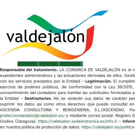
Facebook
Youtube
Instagram
Responsable del tratamiento.
LA COMARCA DE VALDEJALÓN es el res
expedientes administrativos y las actuaciones derivadas de ellos. Gesti
con los servicios prestados por la Entidad –
Legitimación.
El cumplimi
ejercicio de poderes públicos, de conformidad con la Ley 39/2015,
consentimiento del ciudadano para tramitar las solicitudes formuladas 
la Entidad –
Destinatarios.
No se cederán sus datos de carácter pers
suprimir los datos así como otros derechos que puede consultar en 
ASCENDIA CONSULTORIA Y REINGENIERIA, S.L.(ASCENDIA). Podrá
protecciondedatos@valdejalon.es
; o mediante correo postal: Registro 
Godina (Zaragoza);
https://valdejalon.sedelectronica.es/info.0
–
Inform
en nuestra política de protección de datos:
https://valdejalon.es/politica