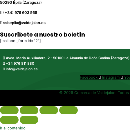
50290 Épila (Zaragoza)
(+34) 976 603 568
ssbepila@valdejalon.es
Suscríbete a nuestro boletín
[mailpoet_form id="2"]
Avda. María Auxiliadora, 2 - 50100 La Almunia de Doña Godina (Zaragoza)
+34 976 811 880
info@valdejalon.es
Facebook
Instagram
Yo
© 2026 Comarca de Valdejalón. Todos 
Ir al contenido