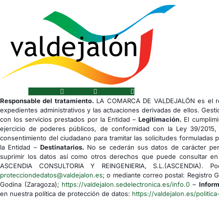
Facebook
Youtube
Instagram
Responsable del tratamiento.
LA COMARCA DE VALDEJALÓN es el res
expedientes administrativos y las actuaciones derivadas de ellos. Gesti
con los servicios prestados por la Entidad –
Legitimación.
El cumplimi
ejercicio de poderes públicos, de conformidad con la Ley 39/2015,
consentimiento del ciudadano para tramitar las solicitudes formuladas 
la Entidad –
Destinatarios.
No se cederán sus datos de carácter pers
suprimir los datos así como otros derechos que puede consultar en 
ASCENDIA CONSULTORIA Y REINGENIERIA, S.L.(ASCENDIA). Podrá
protecciondedatos@valdejalon.es
; o mediante correo postal: Registro 
Godina (Zaragoza);
https://valdejalon.sedelectronica.es/info.0
–
Inform
en nuestra política de protección de datos:
https://valdejalon.es/politica