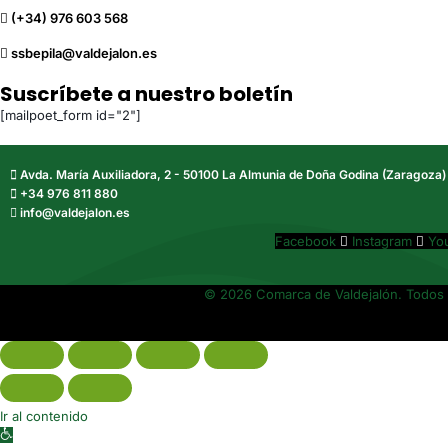
(+34) 976 603 568
ssbepila@valdejalon.es
Suscríbete a nuestro boletín
[mailpoet_form id="2"]
Avda. María Auxiliadora, 2 - 50100 La Almunia de Doña Godina (Zaragoza)
+34 976 811 880
info@valdejalon.es
Facebook
Instagram
Yo
© 2026 Comarca de Valdejalón. Todos 
Ir al contenido
Abrir barra de herramientas