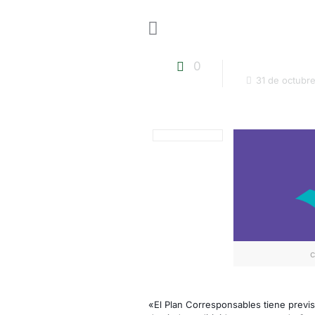
0
31 de octubr
c
«El Plan Corresponsables tiene previst