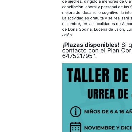
de ajedrez, dirigido a menores de 6 a
conciliación laboral y personal de las
mejora del desarrollo cognitivo, la int
La actividad es gratuita y se realiza
diciembre, en las localidades de Almon
de Doña Godina, Lucena de Jalón, Lum
Jalón.
¡Plazas disponibles!
Si q
contacto con el Plan Co
647521795″.