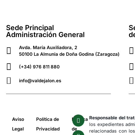
Sede Principal
S
Administración General
d
Avda. María Auxiliadora, 2
50100 La Almunia de Doña Godina (Zaragoza)
(+34) 976 811 880
info@valdejalon.es
Responsable del tra
Aviso
Política de
Política
los expedientes admi
Legal
Privacidad
de
relacionadas con los