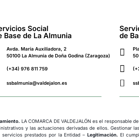
ervicios Social
Servi
e Base de La Almunia
de Ba
Avda. María Auxiliadora, 2
Pl
50100 La Almunia de Doña Godina (Zaragoza)
50
(+34) 976 811 759
(+
ssbalmunia@valdejalon.es
ss
tamiento.
LA COMARCA DE VALDEJALÓN es el responsable del 
nistrativos y las actuaciones derivadas de ellos. Gestionar la
 servicios prestados por la Entidad –
Legitimación.
El cumpl