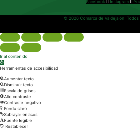
Facebook
Instagram
Yo
© 2026 Comarca de Valdejalón. Todos 
Ir al contenido
Abrir barra de herramientas
Herramientas de accesibilidad
Aumentar texto
Disminuir texto
Escala de grises
Alto contraste
Contraste negativo
Fondo claro
Subrayar enlaces
Fuente legible
Restablecer