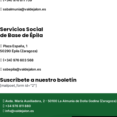
(+34) 976 811 759
ssbalmunia@valdejalon.es
Servicios Social
de Base de Épila
Plaza España, 1
50290 Épila (Zaragoza)
(+34) 976 603 568
ssbepila@valdejalon.es
Suscríbete a nuestro boletín
[mailpoet_form id="2"]
Avda. María Auxiliadora, 2 - 50100 La Almunia de Doña Godina (Zaragoza)
+34 976 811 880
info@valdejalon.es