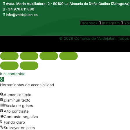
Avda. María Auxiliadora, 2 - 50100 La Almunia de Doña Godina (Zaragoza)
+34 976 811 880
info@valdejalon.es
Facebook
Instagram
Yo
© 2026 Comarca de Valdejalón. Todos 
Ir al contenido
Abrir barra de herramientas
Herramientas de accesibilidad
Aumentar texto
Disminuir texto
Escala de grises
Alto contraste
Contraste negativo
Fondo claro
Subrayar enlaces