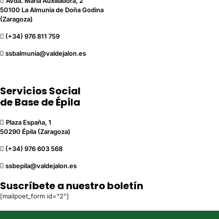
Avda. María Auxiliadora, 2
50100 La Almunia de Doña Godina
(Zaragoza)
(+34) 976 811 759
ssbalmunia@valdejalon.es
Servicios Social
de Base de Épila
Plaza España, 1
50290 Épila (Zaragoza)
(+34) 976 603 568
ssbepila@valdejalon.es
Suscríbete a nuestro boletín
[mailpoet_form id="2"]