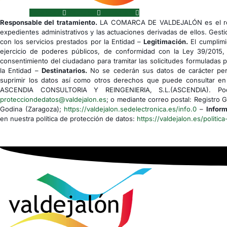
Facebook
Youtube
Instagram
Responsable del tratamiento.
LA COMARCA DE VALDEJALÓN es el res
expedientes administrativos y las actuaciones derivadas de ellos. Gesti
con los servicios prestados por la Entidad –
Legitimación.
El cumplimi
ejercicio de poderes públicos, de conformidad con la Ley 39/2015,
consentimiento del ciudadano para tramitar las solicitudes formuladas 
la Entidad –
Destinatarios.
No se cederán sus datos de carácter pers
suprimir los datos así como otros derechos que puede consultar en 
ASCENDIA CONSULTORIA Y REINGENIERIA, S.L.(ASCENDIA). Podrá
protecciondedatos@valdejalon.es
; o mediante correo postal: Registro 
Godina (Zaragoza);
https://valdejalon.sedelectronica.es/info.0
–
Inform
en nuestra política de protección de datos:
https://valdejalon.es/politica