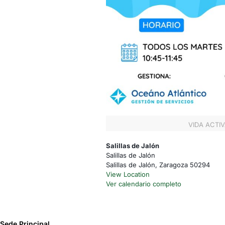
VIDA ACTIV
Salillas de Jalón
Salillas de Jalón
Salillas de Jalón
,
Zaragoza
50294
View Location
Ver calendario completo
Sede Principal