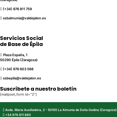
(+34) 976 811 759
ssbalmunia@valdejalon.es
Servicios Social
de Base de Épila
Plaza España, 1
50290 Épila (Zaragoza)
(+34) 976 603 568
ssbepila@valdejalon.es
Suscríbete a nuestro boletín
[mailpoet_form id="2"]
Avda. María Auxiliadora, 2 - 50100 La Almunia de Doña Godina (Zaragoza)
+34 976 811 880