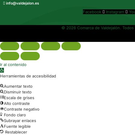
info@valdejalon.es
Facebook
Instagram
Yo
© 2026 Comarca de Valdejalón. Todos 
Ir al contenido
Abrir barra de herramientas
Herramientas de accesibilidad
Aumentar texto
Disminuir texto
Escala de grises
Alto contraste
Contraste negativo
Fondo claro
Subrayar enlaces
Fuente legible
Restablecer