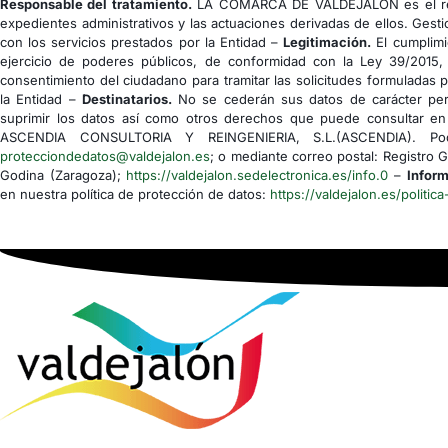
Responsable del tratamiento.
LA COMARCA DE VALDEJALÓN es el res
expedientes administrativos y las actuaciones derivadas de ellos. Gesti
con los servicios prestados por la Entidad –
Legitimación.
El cumplimi
ejercicio de poderes públicos, de conformidad con la Ley 39/2015,
consentimiento del ciudadano para tramitar las solicitudes formuladas 
la Entidad –
Destinatarios.
No se cederán sus datos de carácter pers
suprimir los datos así como otros derechos que puede consultar en 
ASCENDIA CONSULTORIA Y REINGENIERIA, S.L.(ASCENDIA). Podrá
protecciondedatos@valdejalon.es
; o mediante correo postal: Registro 
Godina (Zaragoza);
https://valdejalon.sedelectronica.es/info.0
–
Inform
en nuestra política de protección de datos:
https://valdejalon.es/politica