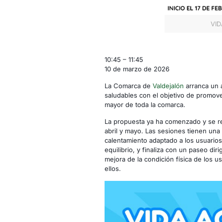
VID
Vida
10:45
–
11:45
Activa
10 de marzo de 2026
-
La Comarca de
Valdejalón
arranca un a
Salillas
saludables con el objetivo de promove
de
mayor de toda la comarca.
Jalón
La propuesta ya ha comenzado y se re
abril y mayo. Las sesiones tienen una
calentamiento adaptado a los usuarios
equilibrio, y finaliza con un paseo dir
mejora de la condición física de los us
ellos.