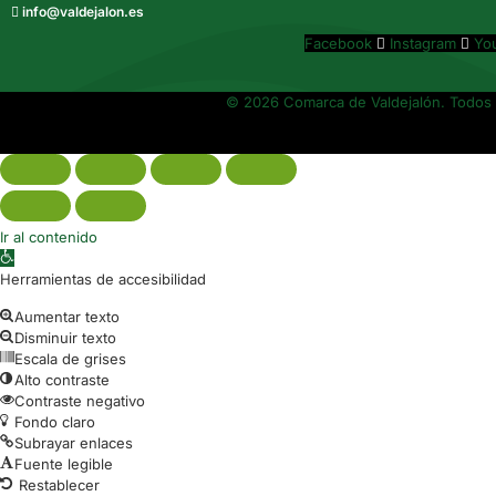
info@valdejalon.es
Facebook
Instagram
Yo
© 2026 Comarca de Valdejalón. Todos 
Ir al contenido
Abrir barra de herramientas
Herramientas de accesibilidad
Aumentar texto
Disminuir texto
Escala de grises
Alto contraste
Contraste negativo
Fondo claro
Subrayar enlaces
Fuente legible
Restablecer