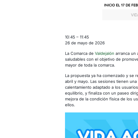
VID
Vida
10:45
–
11:45
Activa
26 de mayo de 2026
-
La Comarca de
Valdejalón
arranca un a
Salillas
saludables con el objetivo de promove
de
mayor de toda la comarca.
Jalón
La propuesta ya ha comenzado y se re
abril y mayo. Las sesiones tienen una
calentamiento adaptado a los usuarios
equilibrio, y finaliza con un paseo dir
mejora de la condición física de los us
ellos.