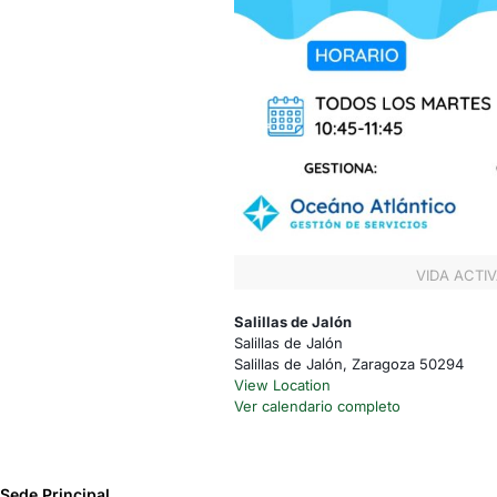
VIDA ACTIV
Salillas de Jalón
Salillas de Jalón
Salillas de Jalón
,
Zaragoza
50294
View Location
Ver calendario completo
Sede Principal