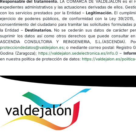
Responsable del tratamiento.
LA COMARCA DE VALDEJALÓN es el res
expedientes administrativos y las actuaciones derivadas de ellos. Gesti
con los servicios prestados por la Entidad –
Legitimación.
El cumplimi
ejercicio de poderes públicos, de conformidad con la Ley 39/2015,
consentimiento del ciudadano para tramitar las solicitudes formuladas 
la Entidad –
Destinatarios.
No se cederán sus datos de carácter pers
suprimir los datos así como otros derechos que puede consultar en 
ASCENDIA CONSULTORIA Y REINGENIERIA, S.L.(ASCENDIA). Podrá
protecciondedatos@valdejalon.es
; o mediante correo postal: Registro 
Godina (Zaragoza);
https://valdejalon.sedelectronica.es/info.0
–
Inform
en nuestra política de protección de datos:
https://valdejalon.es/politica