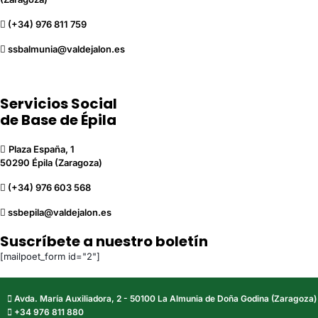
(+34) 976 811 759
ssbalmunia@valdejalon.es
Servicios Social
de Base de Épila
Plaza España, 1
50290 Épila (Zaragoza)
(+34) 976 603 568
ssbepila@valdejalon.es
Suscríbete a nuestro boletín
[mailpoet_form id="2"]
Avda. María Auxiliadora, 2 - 50100 La Almunia de Doña Godina (Zaragoza)
+34 976 811 880