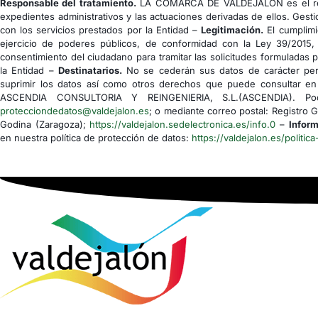
Responsable del tratamiento.
LA COMARCA DE VALDEJALÓN es el res
expedientes administrativos y las actuaciones derivadas de ellos. Gesti
con los servicios prestados por la Entidad –
Legitimación.
El cumplimi
ejercicio de poderes públicos, de conformidad con la Ley 39/2015,
consentimiento del ciudadano para tramitar las solicitudes formuladas 
la Entidad –
Destinatarios.
No se cederán sus datos de carácter pers
suprimir los datos así como otros derechos que puede consultar en 
ASCENDIA CONSULTORIA Y REINGENIERIA, S.L.(ASCENDIA). Podrá
protecciondedatos@valdejalon.es
; o mediante correo postal: Registro 
Godina (Zaragoza);
https://valdejalon.sedelectronica.es/info.0
–
Inform
en nuestra política de protección de datos:
https://valdejalon.es/politica