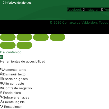
info@valdejalon.es
Facebook
Instagram
Yo
© 2026 Comarca de Valdejalón. Todos 
Ir al contenido
Abrir barra de herramientas
Herramientas de accesibilidad
Aumentar texto
Disminuir texto
Escala de grises
Alto contraste
Contraste negativo
Fondo claro
Subrayar enlaces
Fuente legible
Restablecer