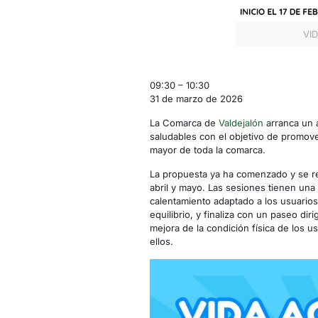
VI
Vida
09:30
–
10:30
Activa
31 de marzo de 2026
-
La Comarca de
Valdejalón
arranca un a
Lucena
saludables con el objetivo de promove
de
mayor de toda la comarca.
Jalón
La propuesta ya ha comenzado y se re
abril y mayo. Las sesiones tienen una
calentamiento adaptado a los usuarios
equilibrio, y finaliza con un paseo dir
mejora de la condición física de los us
ellos.