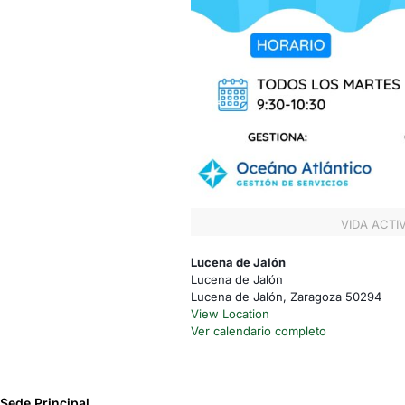
VIDA ACTI
Lucena de Jalón
Lucena de Jalón
Lucena de Jalón
,
Zaragoza
50294
View Location
Ver calendario completo
Sede Principal