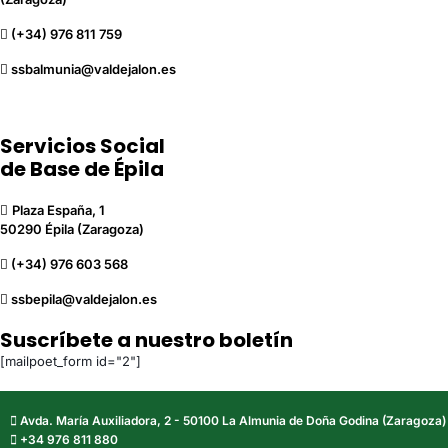
(+34) 976 811 759
ssbalmunia@valdejalon.es
Servicios Social
de Base de Épila
Plaza España, 1
50290 Épila (Zaragoza)
(+34) 976 603 568
ssbepila@valdejalon.es
Suscríbete a nuestro boletín
[mailpoet_form id="2"]
Avda. María Auxiliadora, 2 - 50100 La Almunia de Doña Godina (Zaragoza)
+34 976 811 880