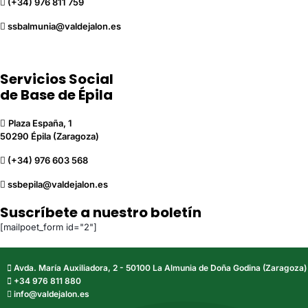
(+34) 976 811 759
ssbalmunia@valdejalon.es
Servicios Social
de Base de Épila
Plaza España, 1
50290 Épila (Zaragoza)
(+34) 976 603 568
ssbepila@valdejalon.es
Suscríbete a nuestro boletín
[mailpoet_form id="2"]
Avda. María Auxiliadora, 2 - 50100 La Almunia de Doña Godina (Zaragoza)
+34 976 811 880
info@valdejalon.es