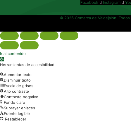
Facebook
Instagram
Yo
© 2026 Comarca de Valdejalón. Todos 
Ir al contenido
Abrir barra de herramientas
Herramientas de accesibilidad
Aumentar texto
Disminuir texto
Escala de grises
Alto contraste
Contraste negativo
Fondo claro
Subrayar enlaces
Fuente legible
Restablecer