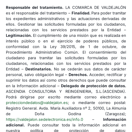
Responsable del tratamiento.
LA COMARCA DE VALDEJALÓN
es el responsable del tratamiento –
Finalidad.
Para poder tramitar
los expedientes administrativos y las actuaciones derivadas de
ellos. Gestionar las solicitudes formuladas por los ciudadanos,
relacionadas con los servicios prestados por la Entidad –
Legitimación.
El cumplimiento de una misión que es realizada en
interés público o en el ejercicio de poderes públicos, de
conformidad con la Ley 39/2015, de 1 de octubre, de
Procedimiento Administrativo Común. El consentimiento del
ciudadano para tramitar las solicitudes formuladas por los
ciudadanos, relacionadas con los servicios prestados por la
Entidad –
Destinatarios.
No se cederán sus datos de carácter
personal, salvo obligación legal –
Derechos.
Acceder, rectificar y
suprimir los datos así como otros derechos que puede consultar
en la Información adicional –
Delegado de protección de datos.
ASCENDIA CONSULTORIA Y REINGENIERIA, S.L.(ASCENDIA).
Podrá dirigirse por escrito mediante correo electrónico a
protecciondedatos@valdejalon.es
; o mediante correo postal:
Registro General. Avda. María Auxiliadora nº 2, 50100, La Almunia
de Doña Godina (Zaragoza);
https://valdejalon.sedelectronica.es/info.0
–
Información
adicional.
Puede consultar toda la información adicional en
nuestra política de protección de datos: