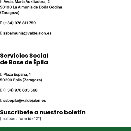
Avda. María Auxiliadora, 2
50100 La Almunia de Doña Godina
(Zaragoza)
(+34) 976 811 759
ssbalmunia@valdejalon.es
Servicios Social
de Base de Épila
Plaza España, 1
50290 Épila (Zaragoza)
(+34) 976 603 568
ssbepila@valdejalon.es
Suscríbete a nuestro boletín
[mailpoet_form id="2"]