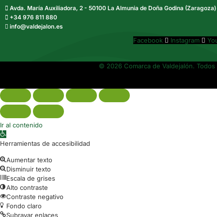
Avda. María Auxiliadora, 2 - 50100 La Almunia de Doña Godina (Zaragoza)
+34 976 811 880
info@valdejalon.es
Facebook
Instagram
Yo
© 2026 Comarca de Valdejalón. Todos 
Ir al contenido
Abrir barra de herramientas
Herramientas de accesibilidad
Aumentar texto
Disminuir texto
Escala de grises
Alto contraste
Contraste negativo
Fondo claro
Subrayar enlaces