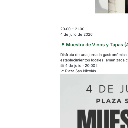
Muestra
20:00
–
21:00
de
4 de julio de 2026
Vinos
🍷 Muestra de Vinos y Tapas (A
y
Tapas
Disfruta de una jornada gastronómica 
(Almonacid
establecimientos locales, amenizada c
de
📅 4 de julio · 20:00 h
la
📍 Plaza San Nicolás
Sierra)