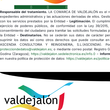
Facebook
Youtube
Instagram
Responsable del tratamiento.
LA COMARCA DE VALDEJALÓN es el res
expedientes administrativos y las actuaciones derivadas de ellos. Gesti
con los servicios prestados por la Entidad –
Legitimación.
El cumplimi
ejercicio de poderes públicos, de conformidad con la Ley 39/2015,
consentimiento del ciudadano para tramitar las solicitudes formuladas 
la Entidad –
Destinatarios.
No se cederán sus datos de carácter pers
suprimir los datos así como otros derechos que puede consultar en 
ASCENDIA CONSULTORIA Y REINGENIERIA, S.L.(ASCENDIA). Podrá
protecciondedatos@valdejalon.es
; o mediante correo postal: Registro 
Godina (Zaragoza);
https://valdejalon.sedelectronica.es/info.0
–
Inform
en nuestra política de protección de datos:
https://valdejalon.es/politica