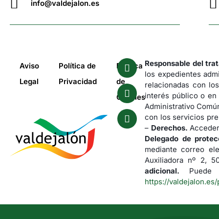
info@valdejalon.es
Responsable del tra
Aviso
Política de
Política
los expedientes admi
Legal
Privacidad
de
relacionadas con los
interés público o en
Cookies
Administrativo Común
con los servicios pre
–
Derechos.
Acceder,
Delegado de protec
mediante correo el
Auxiliadora nº 2, 
adicional.
Puede co
https://valdejalon.es/