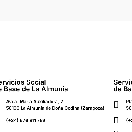
ervicios Social
Servi
e Base de La Almunia
de Ba
Avda. María Auxiliadora, 2
Pl
50100 La Almunia de Doña Godina (Zaragoza)
50
(+34) 976 811 759
(+