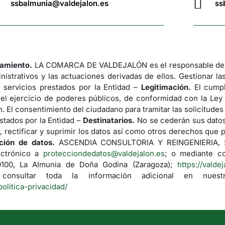
ssbalmunia@valdejalon.es
ss
tamiento.
LA COMARCA DE VALDEJALÓN es el responsable del 
nistrativos y las actuaciones derivadas de ellos. Gestionar la
 servicios prestados por la Entidad –
Legitimación.
El cumpl
 el ejercicio de poderes públicos, de conformidad con la Ley
. El consentimiento del ciudadano para tramitar las solicitude
stados por la Entidad –
Destinatarios.
No se cederán sus datos 
 rectificar y suprimir los datos así como otros derechos que p
ción de datos.
ASCENDIA CONSULTORIA Y REINGENIERIA, S.L.
ectrónico a
protecciondedatos@valdejalon.es
; o mediante co
50100, La Almunia de Doña Godina (Zaragoza);
https://valde
nsultar toda la información adicional en nuestr
politica-privacidad/