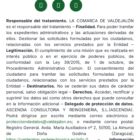
Responsable del tratamiento.
LA COMARCA DE VALDEJALÓN
es el responsable del tratamiento –
Finalidad.
Para poder tramitar
los expedientes administrativos y las actuaciones derivadas de
ellos. Gestionar las solicitudes formuladas por los ciudadanos,
relacionadas con los servicios prestados por la Entidad –
Legitimación.
El cumplimiento de una misión que es realizada en
interés público o en el ejercicio de poderes públicos, de
conformidad con la Ley 39/2015, de 1 de octubre, de
Procedimiento Administrativo Común. El consentimiento del
ciudadano para tramitar las solicitudes formuladas por los
ciudadanos, relacionadas con los servicios prestados por la
Entidad –
Destinatarios.
No se cederán sus datos de carácter
personal, salvo obligación legal –
Derechos.
Acceder, rectificar y
suprimir los datos así como otros derechos que puede consultar
en la Información adicional –
Delegado de protección de datos.
ASCENDIA CONSULTORIA Y REINGENIERIA, S.L.(ASCENDIA).
Podrá dirigirse por escrito mediante correo electrónico a
protecciondedatos@valdejalon.es
; o mediante correo postal:
Registro General. Avda. María Auxiliadora nº 2, 50100, La Almunia
de Doña Godina (Zaragoza);
https://valdejalon.sedelectronica.es/info.0
–
Información