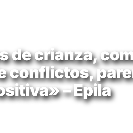
 de crianza, com
e conflictos, par
ositiva» – Epila