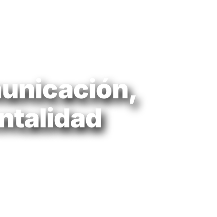
unicación,
entalidad