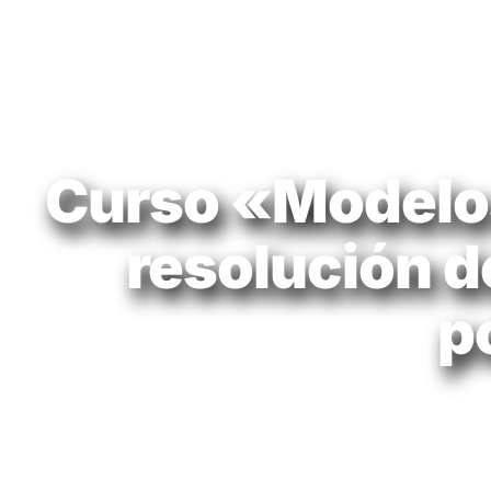
Curso «Modelos
resolución d
p