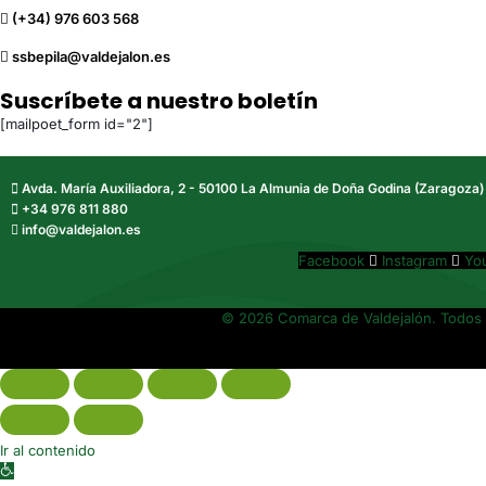
(+34) 976 603 568
ssbepila@valdejalon.es
Suscríbete a nuestro boletín
[mailpoet_form id="2"]
Avda. María Auxiliadora, 2 - 50100 La Almunia de Doña Godina (Zaragoza)
+34 976 811 880
info@valdejalon.es
Facebook
Instagram
Yo
© 2026 Comarca de Valdejalón. Todos 
Ir al contenido
Abrir barra de herramientas