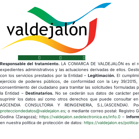
Facebook
Youtube
Instagram
Responsable del tratamiento.
LA COMARCA DE VALDEJALÓN es el res
expedientes administrativos y las actuaciones derivadas de ellos. Gesti
con los servicios prestados por la Entidad –
Legitimación.
El cumplimi
ejercicio de poderes públicos, de conformidad con la Ley 39/2015,
consentimiento del ciudadano para tramitar las solicitudes formuladas 
la Entidad –
Destinatarios.
No se cederán sus datos de carácter pers
suprimir los datos así como otros derechos que puede consultar en 
ASCENDIA CONSULTORIA Y REINGENIERIA, S.L.(ASCENDIA). Podrá
protecciondedatos@valdejalon.es
; o mediante correo postal: Registro 
Godina (Zaragoza);
https://valdejalon.sedelectronica.es/info.0
–
Inform
en nuestra política de protección de datos:
https://valdejalon.es/politica