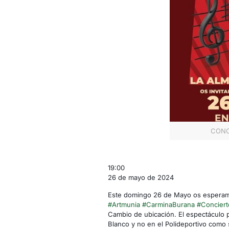
CONC
CONCIERTO
19:00
CARMINA
26 de mayo de 2024
BURANA
Este domingo 26 de Mayo os esperamos
-
#Artmunia
#CarminaBurana
#Conciert
LA
Cambio de ubicación. El espectáculo p
ALMUNIA
Blanco y no en el Polideportivo como 