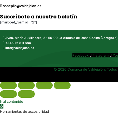
ssbepila@valdejalon.es
Suscríbete a nuestro boletín
[mailpoet_form id="2"]
Avda. María Auxiliadora, 2 - 50100 La Almunia de Doña Godina (Zaragoza)
+34 976 811 880
info@valdejalon.es
Facebook
Instagram
Yo
© 2026 Comarca de Valdejalón. Todos 
Ir al contenido
Abrir barra de herramientas
Herramientas de accesibilidad