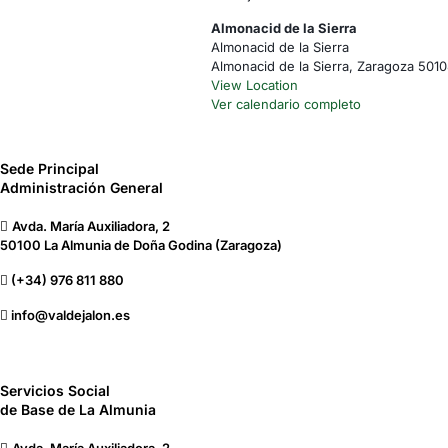
Orientación
Almonacid de la Sierra
en
Almonacid de la Sierra
Bicicleta
Almonacid de la Sierra
,
Zaragoza
5010
-
View Location
Almonacid
Ver calendario completo
de
la
Sierra
Sede Principal
Administración General
Avda. María Auxiliadora, 2
50100 La Almunia de Doña Godina (Zaragoza)
(+34) 976 811 880
info@valdejalon.es
Servicios Social
de Base de La Almunia