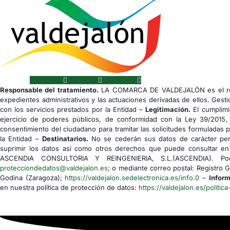
Facebook
Youtube
Instagram
Responsable del tratamiento.
LA COMARCA DE VALDEJALÓN es el res
expedientes administrativos y las actuaciones derivadas de ellos. Gesti
con los servicios prestados por la Entidad –
Legitimación.
El cumplimi
ejercicio de poderes públicos, de conformidad con la Ley 39/2015,
consentimiento del ciudadano para tramitar las solicitudes formuladas 
la Entidad –
Destinatarios.
No se cederán sus datos de carácter pers
suprimir los datos así como otros derechos que puede consultar en 
ASCENDIA CONSULTORIA Y REINGENIERIA, S.L.(ASCENDIA). Podrá
protecciondedatos@valdejalon.es
; o mediante correo postal: Registro 
Godina (Zaragoza);
https://valdejalon.sedelectronica.es/info.0
–
Inform
en nuestra política de protección de datos:
https://valdejalon.es/politica