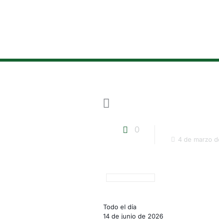
0
4 de marzo d
Campeonato
Todo el día
Aragón
14 de junio de 2026