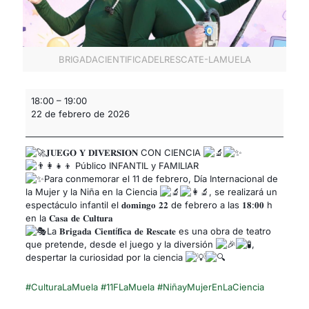
BRIGADACIENTIFICADELRESCATE-LAMUELA
18:00
–
19:00
22 de febrero de 2026
𝐉𝐔𝐄𝐆𝐎 𝐘 𝐃𝐈𝐕𝐄𝐑𝐒𝐈𝐎𝐍 CON CIENCIA
Público INFANTIL y FAMILIAR
Para conmemorar el 11 de febrero, Día Internacional de
la Mujer y la Niña en la Ciencia
, se realizará un
espectáculo infantil el 𝐝𝐨𝐦𝐢𝐧𝐠𝐨 𝟐𝟐 de febrero a las 𝟏𝟖:𝟎𝟎 h
en la 𝐂𝐚𝐬𝐚 𝐝𝐞 𝐂𝐮𝐥𝐭𝐮𝐫𝐚
La 𝐁𝐫𝐢𝐠𝐚𝐝𝐚 𝐂𝐢𝐞𝐧𝐭í𝐟𝐢𝐜𝐚 𝐝𝐞 𝐑𝐞𝐬𝐜𝐚𝐭𝐞 es una obra de teatro
que pretende, desde el juego y la diversión
,
despertar la curiosidad por la ciencia
#CulturaLaMuela
#11FLaMuela
#NiñayMujerEnLaCiencia