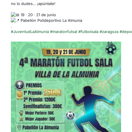
no lo dudes… ¡apúntate!
19 · 20 · 21 de junio
Pabellón Polideportivo La Almunia
.
#JuventudLaAlmunia
#maratonfutsal
#futbolsala
#zaragoza
#depo