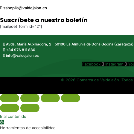
ssbepila@valdejalon.es
Suscríbete a nuestro boletín
[mailpoet_form id="2"]
Avda. María Auxiliadora, 2 - 50100 La Almunia de Doña Godina (Zaragoza)
+34 976 811 880
info@valdejalon.es
Facebook
Instagram
Yo
© 2026 Comarca de Valdejalón. Todos 
Ir al contenido
Abrir barra de herramientas
Herramientas de accesibilidad