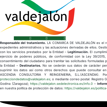
Facebook
Youtube
Instagram
Responsable del tratamiento.
LA COMARCA DE VALDEJALÓN es el res
expedientes administrativos y las actuaciones derivadas de ellos. Gesti
con los servicios prestados por la Entidad –
Legitimación.
El cumplimi
ejercicio de poderes públicos, de conformidad con la Ley 39/2015,
consentimiento del ciudadano para tramitar las solicitudes formuladas 
la Entidad –
Destinatarios.
No se cederán sus datos de carácter pers
suprimir los datos así como otros derechos que puede consultar en 
ASCENDIA CONSULTORIA Y REINGENIERIA, S.L.(ASCENDIA). Podrá
protecciondedatos@valdejalon.es
; o mediante correo postal: Registro 
Godina (Zaragoza);
https://valdejalon.sedelectronica.es/info.0
–
Inform
en nuestra política de protección de datos:
https://valdejalon.es/politica