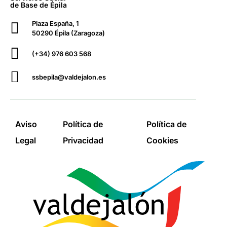
de Base de Épila
Plaza España, 1
50290 Épila (Zaragoza)
(+34) 976 603 568
ssbepila@valdejalon.es
Aviso
Política de
Política de
Legal
Privacidad
Cookies