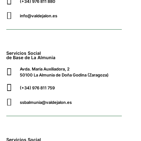
(+34) 976 811 880
info@valdejalon.es
Servicios Social
de Base de La Almunia
Avda. María Auxiliadora, 2
50100 La Almunia de Doña Godina (Zaragoza)
(+34) 976 811 759
ssbalmunia@valdejalon.es
Servicios Social