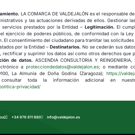
tamiento.
LA COMARCA DE VALDEJALÓN es el responsable del 
nistrativos y las actuaciones derivadas de ellos. Gestionar la
 servicios prestados por la Entidad –
Legitimación.
El cumpl
 el ejercicio de poderes públicos, de conformidad con la Ley
. El consentimiento del ciudadano para tramitar las solicitude
stados por la Entidad –
Destinatarios.
No se cederán sus datos 
 rectificar y suprimir los datos así como otros derechos que p
ción de datos.
ASCENDIA CONSULTORIA Y REINGENIERIA, S.L.
ectrónico a
protecciondedatos@valdejalon.es
; o mediante co
50100, La Almunia de Doña Godina (Zaragoza);
https://valde
nsultar toda la información adicional en nuestr
politica-privacidad/
za)
+34 976 811 880
info@valdejalon.es