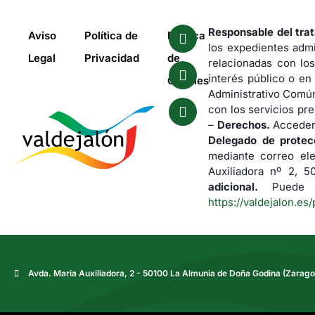
Responsable del tra
Aviso
Política de
Política
los expedientes admi
Legal
Privacidad
de
relacionadas con los
interés público o en
Cookies
Administrativo Común
con los servicios pre
–
Derechos.
Acceder,
Delegado de protec
mediante correo el
Auxiliadora nº 2, 
adicional.
Puede co
https://valdejalon.es/
Avda. María Auxiliadora, 2 - 50100 La Almunia de Doña Godina (Zarago