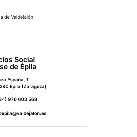
a de Valdejalón.
cios Social
se de Épila
aza España, 1
290 Épila (Zaragoza)
34) 976 603 568
bepila@valdejalon.es