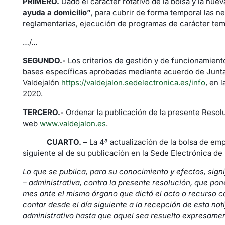
PRIMERO.
Dado el carácter rotativo de la bolsa y la nue
ayuda a domicilio”
, para cubrir de forma temporal las n
reglamentarias, ejecución de programas de carácter tem
…/…
SEGUNDO.-
Los criterios de gestión y de funcionamient
bases específicas aprobadas mediante acuerdo de Junta
Valdejalón
https://valdejalon.sedelectronica.es/info
, en 
2020.
TERCERO.-
Ordenar la publicación de la presente Resolu
web
www.valdejalon.es
.
CUARTO. –
La 4ª actualización de la bolsa de em
siguiente al de su publicación en la Sede Electrónica d
Lo que se publica, para su conocimiento y efectos, signi
– administrativa, contra la presente resolución, que pon
mes ante el mismo órgano que dictó el acto o recurso co
contar desde el día siguiente a la recepción de esta not
administrativo hasta que aquel sea resuelto expresamen