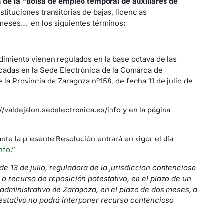
 de la “Bolsa de empleo temporal de auxiliares de
ituciones transitorias de bajas, licencias
meses…, en los siguientes términos
:
dimiento vienen regulados en la base octava de las
cadas en la Sede Electrónica de la Comarca de
e la Provincia de Zaragoza nº158, de fecha 11 de julio de
/valdejalon.sedelectronica.es/info y en la página
nte la presente Resolución entrará en vigor el día
nfo
.”
e 13 de julio, reguladora de la jurisdicción contencioso
 o recurso de reposición potestativo, en el plazo de un
 administrativo de Zaragoza, en el plazo de dos meses, a
otestativo no podrá interponer recurso contencioso