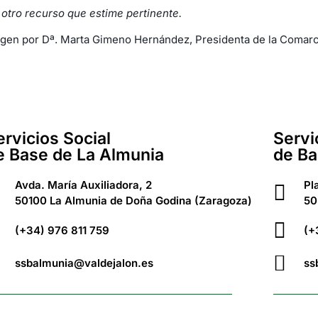
 otro recurso que estime pertinente.
rgen por Dª. Marta Gimeno Hernández, Presidenta de la Comarc
ervicios Social
Servi
e Base de La Almunia
de Ba
Avda. María Auxiliadora, 2
Pl
50100 La Almunia de Doña Godina (Zaragoza)
50
(+34) 976 811 759
(+
ssbalmunia@valdejalon.es
ss