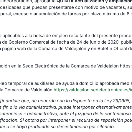
va incorporación, aprobar la
QUINTA
actualización y ampliación
ecesidades que puedan presentarse con motivo de vacantes, sust
poral, exceso o acumulación de tareas por plazo máximo de 6 
o aplicables a la bolsa de empleo resultante del presente proce
 de Gobierno Comarcal de fecha de 24 de junio de 2020, publi
la página web de la Comarca de Valdejalón y en Boletín Oficial d
ción en la Sede Electrónica de la Comarca de Valdejalón https:/
pleo temporal de auxiliares de ayuda a domicilio aprobada media
e la Comarca de Valdejalón
https://valdejalon.sedelectronica.es/i
ficándole que, de acuerdo con lo dispuesto en la Ley 29/1998, d
e fin a la vía administrativa, puede interponer alternativamente
ntencioso – administrativo, ante el juzgado de lo contencioso
ificación. Si optara por interponer el recurso de reposición p
te o se haya producido su desestimación por silencio.