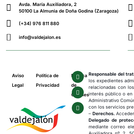
Avda. María Auxiliadora, 2
50100 La Almunia de Doña Godina (Zaragoza)
(+34) 976 811 880
info@valdejalon.es
Responsable del tra
Aviso
Política de
Política
los expedientes admi
Legal
Privacidad
de
relacionadas con los
interés público o en
Cookies
Administrativo Común
con los servicios pre
–
Derechos.
Acceder,
Delegado de protec
mediante correo el
Auxiliadora nº 2, 