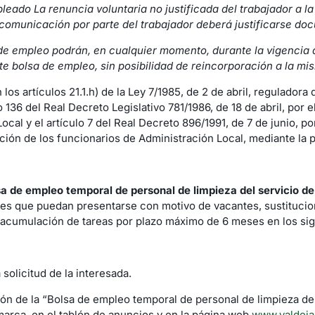
eado La renuncia voluntaria no justificada del trabajador a l
 comunicación por parte del trabajador deberá justificarse do
a de empleo podrán, en cualquier momento, durante la vigencia
te bolsa de empleo, sin posibilidad de reincorporación a la mi
os artículos 21.1.h) de la Ley 7/1985, de 2 de abril, reguladora 
o 136 del Real Decreto Legislativo 781/1986, de 18 de abril, por
al y el artículo 7 del Real Decreto 896/1991, de 7 de junio, po
ión de los funcionarios de Administración Local, mediante la 
sa de empleo temporal de personal de limpieza del servicio d
s que puedan presentarse con motivo de vacantes, sustitucione
acumulación de tareas por plazo máximo de 6 meses en los sig
solicitud de la interesada.
ón de la “Bolsa de empleo temporal de personal de limpieza de
arca, en el tablón de anuncios y en la página web
www.valdeja