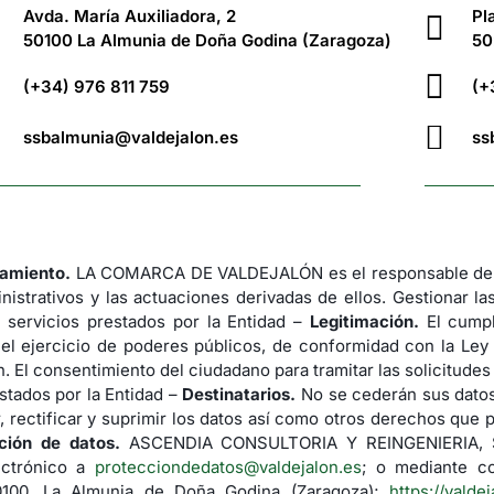
Avda. María Auxiliadora, 2
Pl
50100 La Almunia de Doña Godina (Zaragoza)
50
(+34) 976 811 759
(+
ssbalmunia@valdejalon.es
ss
tamiento.
LA COMARCA DE VALDEJALÓN es el responsable del 
nistrativos y las actuaciones derivadas de ellos. Gestionar la
 servicios prestados por la Entidad –
Legitimación.
El cumpl
 el ejercicio de poderes públicos, de conformidad con la Ley
. El consentimiento del ciudadano para tramitar las solicitude
stados por la Entidad –
Destinatarios.
No se cederán sus datos 
 rectificar y suprimir los datos así como otros derechos que p
ción de datos.
ASCENDIA CONSULTORIA Y REINGENIERIA, S.L.
ectrónico a
protecciondedatos@valdejalon.es
; o mediante co
50100, La Almunia de Doña Godina (Zaragoza);
https://valde