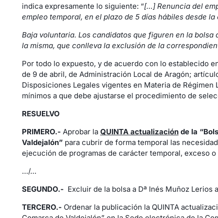
indica expresamente lo siguiente: “
[…] Renuncia del empl
empleo temporal, en el plazo de 5 días hábiles desde la
Baja voluntaria. Los candidatos que figuren en la bols
la misma, que conlleva la exclusión de la correspondien
Por todo lo expuesto, y de acuerdo con lo establecido en l
de 9 de abril, de Administración Local de Aragón; artícul
Disposiciones Legales vigentes en Materia de Régimen Loc
mínimos a que debe ajustarse el procedimiento de selecc
RESUELVO
PRIMERO.-
Aprobar la
QUINTA actualización
de la “
Bol
Valdejalón”
para cubrir de forma temporal las necesidade
ejecución de programas de carácter temporal, exceso o 
…/…
SEGUNDO.-
Excluir de la bolsa a Dª Inés Muñoz Lerios a 
TERCERO.-
Ordenar la publicación la QUINTA actualizaci
Comarca de Valdejalón” en la Sede electrónica de la Com