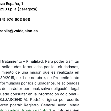
aza España, 1
290 Épila (Zaragoza)
34) 976 603 568
bepila@valdejalon.es
tratamiento –
Finalidad.
Para poder tramitar
s solicitudes formuladas por los ciudadanos,
imiento de una misión que es realizada en
 39/2015, de 1 de octubre, de Procedimiento
s formuladas por los ciudadanos, relacionadas
de carácter personal, salvo obligación legal
uede consultar en la Información adicional –
(ASCENDIA). Podrá dirigirse por escrito
rreo postal: Registro General. Avda. María
jalon.sedelectronica.es/info.0
–
Información