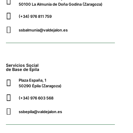
50100 La Almunia de Doña Godina (Zaragoza)
(+34) 976 811 759
ssbalmunia@valdejalon.es
Servicios Social
de Base de Épila
Plaza España, 1
50290 Épila (Zaragoza)
(+34) 976 603 568
ssbepila@valdejalon.es