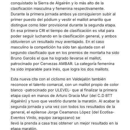
conquistado la Sierra de Algairén y lo más alto de la
clasificación masculina y femenina respectivamente.
Durante la primera jornada ambos ya consiguieron subir al
primer puesto del pódium y vestir el maillot amarillo que
distingue como líder provisional durante la segunda etapa.
En esa primera CRI el tiempo de clasificación es vital para
poder seguir luchando en la clasificación general, y ambos
obtuvieron un resultado muy aventajado. En el caso
masculino la competición ha sido tan ajustada con el
segundo clasificado que en los premios de montaña ha sido
Bruno Garcés el que ha logrado llevarse el maillot,
patrocinado por Cervezas AMBAR. La categoría femenina
ha sido imparable para Inés, que logra los dos maillots.
Esta nueva cita con el ciclismo en Valdejalón también
reconoce el talento comarcal, con un maillot propio de color
blanco -patrocinado por ULEVEL- que al finalizar la primera
etapa cayó en manos de Arturo Gracia Mur (del C.D BTT
Algairén) y tuvo que vestirlo durante la maratón. Al acabar la
segunda jornada y una vez con todos los resultados de la
general, el epilense Jorge Ceamanos López (del Ecotisa-
Eventos Vinilo, equipo zaragozano) se
llevó la prenda a casa tras obtener un mejor resultado en la
etapa maratón.