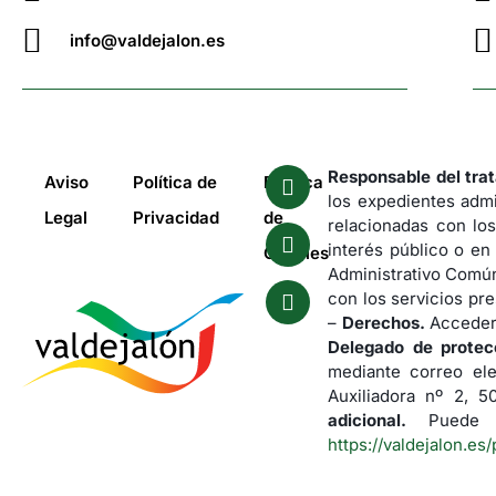
info@valdejalon.es
Responsable del tra
Aviso
Política de
Política
los expedientes admi
Legal
Privacidad
de
relacionadas con los
interés público o en
Cookies
Administrativo Común
con los servicios pre
–
Derechos.
Acceder,
Delegado de protec
mediante correo el
Auxiliadora nº 2, 
adicional.
Puede co
https://valdejalon.es/