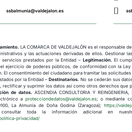
ssbalmunia@valdejalon.es
ss
tamiento.
LA COMARCA DE VALDEJALÓN es el responsable del 
nistrativos y las actuaciones derivadas de ellos. Gestionar la
 servicios prestados por la Entidad –
Legitimación.
El cumpl
 el ejercicio de poderes públicos, de conformidad con la Ley
. El consentimiento del ciudadano para tramitar las solicitude
stados por la Entidad –
Destinatarios.
No se cederán sus datos 
 rectificar y suprimir los datos así como otros derechos que p
ción de datos.
ASCENDIA CONSULTORIA Y REINGENIERIA, S.L.
ectrónico a
protecciondedatos@valdejalon.es
; o mediante co
50100, La Almunia de Doña Godina (Zaragoza);
https://valde
nsultar toda la información adicional en nuestr
politica-privacidad/