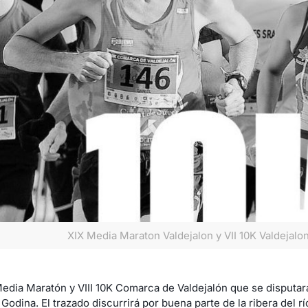
XIX Media Maraton Valdejalon y VII 10K Valdejalo
Media Maratón y VIII 10K Comarca de Valdejalón que se disputar
odina. El trazado discurrirá por buena parte de la ribera del rí