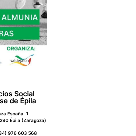
cios Social
se de Épila
aza España, 1
290 Épila (Zaragoza)
34) 976 603 568